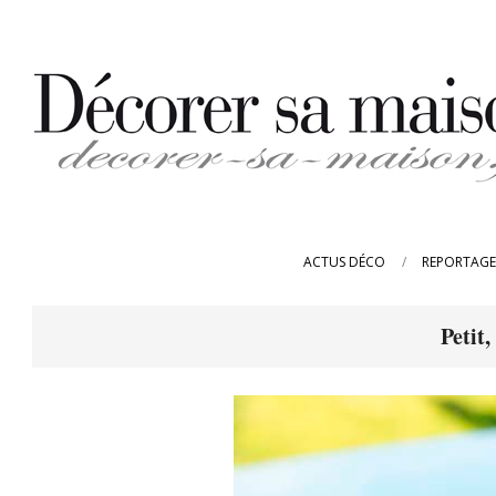
Skip
to
content
DECORER-
SA-
ACTUS DÉCO
REPORTAGE
MAISON.FR
Petit,