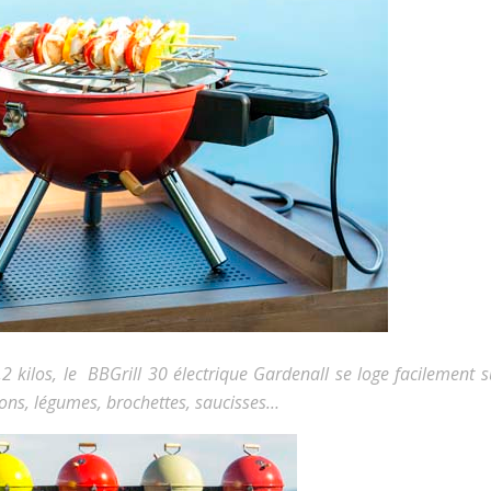
 kilos, le BBGrill 30 électrique Gardenall se loge facilement 
ssons, légumes, brochettes, saucisses…