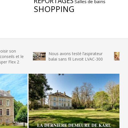
REPORTAGES
Salles de bains
SHOPPING
Nous avons testé l’aspirateur
Nous avo
 le
balai sans fil Levoit LVAC-300
glace SEN
LA DERNIÈRE DEMEURE DE KARL