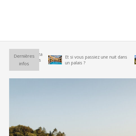
Pur
Dernières
Et si vous passiez une nuit dans
vr
un palais ?
infos
te