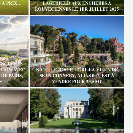
 À PRIX…
LAGERFELD AUX ENCHÈRES À
LOUVECIENNES LE 1ER JUILLET 2025
ENCHÈRES
TION AVEC
NICE : LE ROC FLEURI, LA VILLA DE
DE PARIS,
SEAN CONNERY, ALIAS 007, EST À
€ !
VENDRE POUR 23,5 M €