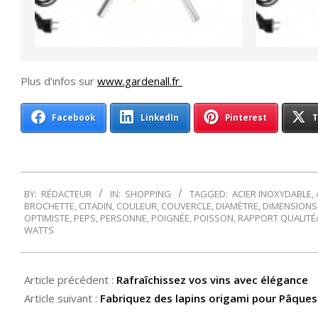
Plus d’infos sur
www.gardenall.fr
Facebook
LinkedIn
Pinterest
T
2014-
BY:
RÉDACTEUR
IN:
SHOPPING
TAGGED:
ACIER INOXYDABLE
,
04-
BROCHETTE
,
CITADIN
,
COULEUR
,
COUVERCLE
,
DIAMÈTRE
,
DIMENSIONS
04
OPTIMISTE
,
PEPS
,
PERSONNE
,
POIGNÉE
,
POISSON
,
RAPPORT QUALITÉ
WATTS
Article précédent :
Rafraîchissez vos vins avec élégance
Article suivant :
Fabriquez des lapins origami pour Pâques 