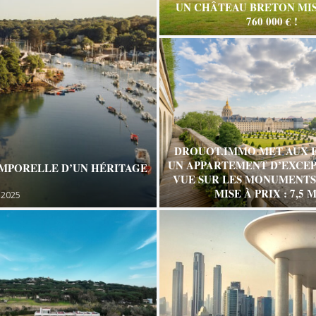
UN CHÂTEAU BRETON MIS
760 000 € !
DROUOT.IMMO MET AUX 
UN APPARTEMENT D’EXCEP
EMPORELLE D’UN HÉRITAGE
VUE SUR LES MONUMENTS 
MISE À PRIX : 7,5 M
 2025