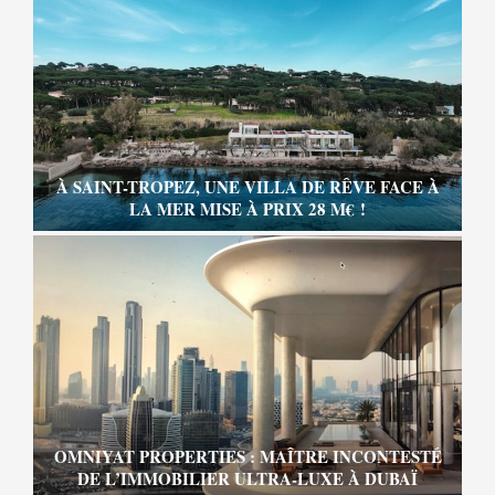
À SAINT-TROPEZ, UNE VILLA DE RÊVE FACE À
LA MER MISE À PRIX 28 M€ !
OMNIYAT PROPERTIES : MAÎTRE INCONTESTÉ
DE L’IMMOBILIER ULTRA-LUXE À DUBAÏ