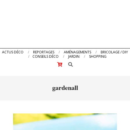
Primary
ACTUS DÉCO
REPORTAGES
AMÉNAGEMENTS
BRICOLAGE / DIY
CONSEILS DÉCO
JARDIN
SHOPPING
Navigation
Search
Menu
gardenall