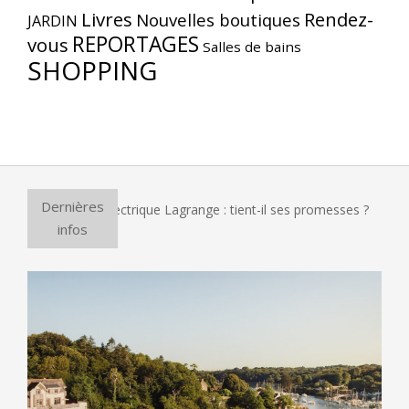
Livres
Rendez-
Nouvelles boutiques
JARDIN
REPORTAGES
vous
Salles de bains
SHOPPING
Dernières
ur à pizza électrique Lagrange : tient-il ses promesses ?
E
infos