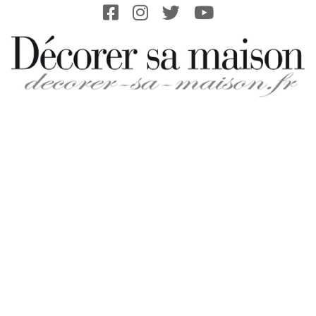
Skip
to
content
DECORER-
SA-
MAISON.FR