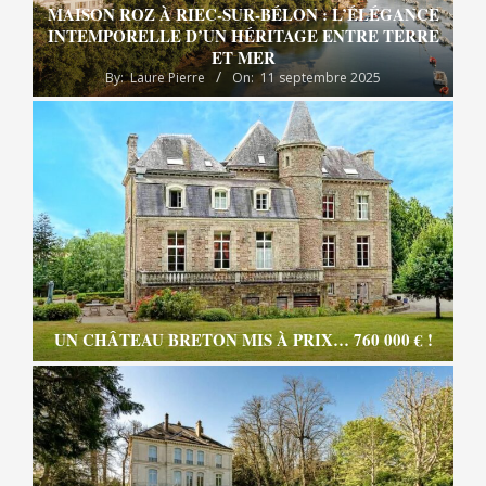
MAISON ROZ À RIEC-SUR-BÉLON : L’ÉLÉGANCE
INTEMPORELLE D’UN HÉRITAGE ENTRE TERRE
ET MER
By:
Laure Pierre
On:
11 septembre 2025
UN CHÂTEAU BRETON MIS À PRIX… 760 000 € !