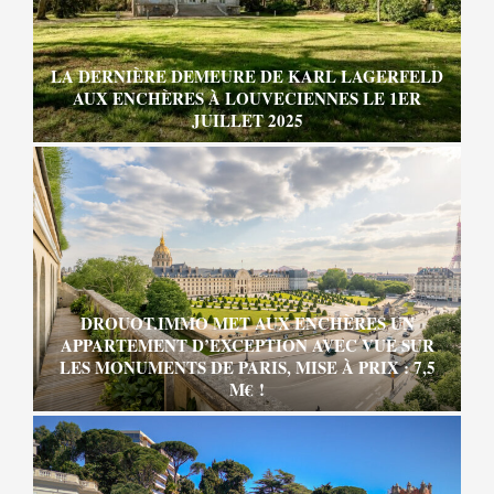
LA DERNIÈRE DEMEURE DE KARL LAGERFELD
AUX ENCHÈRES À LOUVECIENNES LE 1ER
JUILLET 2025
DROUOT.IMMO MET AUX ENCHÈRES UN
APPARTEMENT D’EXCEPTION AVEC VUE SUR
LES MONUMENTS DE PARIS, MISE À PRIX : 7,5
M€ !