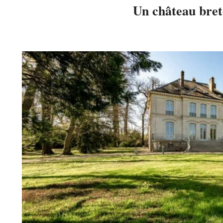
Un château bret
2025-
08-
19