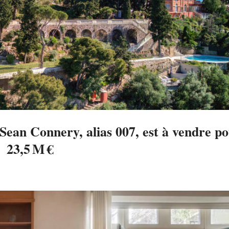
e Sean Connery, alias 007, est à vendre p
23,5 M €