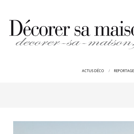
Skip
to
content
DECORER-
SA-
ACTUS DÉCO
REPORTAGE
MAISON.FR