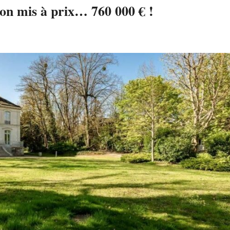
on mis à prix… 760 000 € !