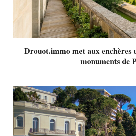
Drouot.immo met aux enchères un
monuments de Pa
2025-
06-
04