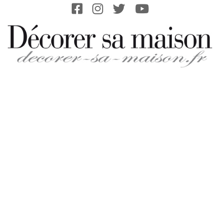
Skip
to
content
DECORER-
SA-
MAISON.FR