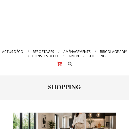
Primary
ACTUS DÉCO
REPORTAGES
AMÉNAGEMENTS
BRICOLAGE / DIY
CONSEILS DÉCO
JARDIN
SHOPPING
Navigation
Search
Menu
SHOPPING