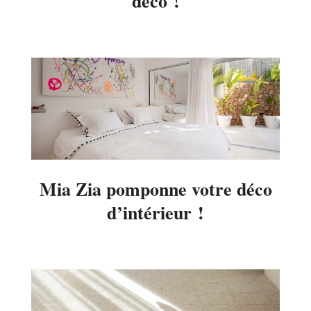
déco !
2023-
03-
30
Mia Zia pomponne votre déco
d’intérieur !
2022-
06-
30