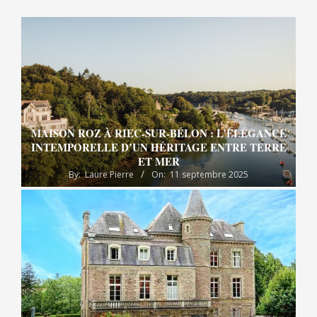
MAISON ROZ À RIEC-SUR-BÉLON : L’ÉLÉGANCE
INTEMPORELLE D’UN HÉRITAGE ENTRE TERRE
ET MER
By:
Laure Pierre
On:
11 septembre 2025