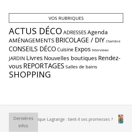
VOS RUBRIQUES
ACTUS DÉCO
Agenda
ADRESSES
BRICOLAGE / DIY
AMÉNAGEMENTS
Chambre
CONSEILS DÉCO
Expos
Cuisine
Interviews
Livres
Rendez-
Nouvelles boutiques
JARDIN
REPORTAGES
vous
Salles de bains
SHOPPING
Dernières
izza électrique Lagrange : tient-il ses promesses ?
Et si v
infos