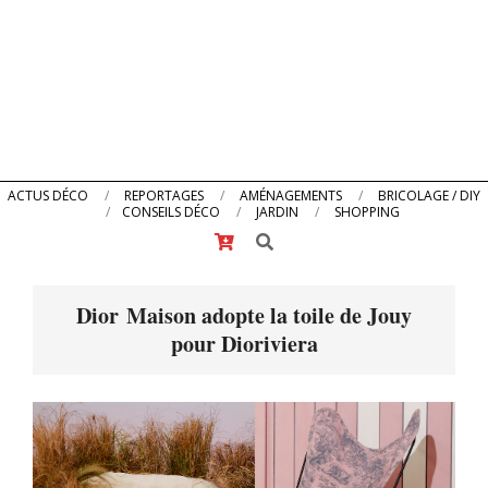
Primary
ACTUS DÉCO
REPORTAGES
AMÉNAGEMENTS
BRICOLAGE / DIY
CONSEILS DÉCO
JARDIN
SHOPPING
Navigation
Search
Menu
Dior Maison adopte la toile de Jouy
pour Dioriviera