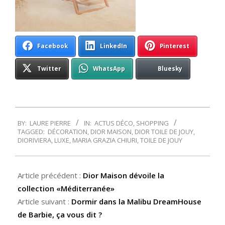
Facebook
LinkedIn
Pinterest
Twitter
WhatsApp
Bluesky
2023-
BY:
LAURE PIERRE
IN:
ACTUS DÉCO
,
SHOPPING
06-
TAGGED:
DÉCORATION
,
DIOR MAISON
,
DIOR TOILE DE JOUY
,
26
DIORIVIERA
,
LUXE
,
MARIA GRAZIA CHIURI
,
TOILE DE JOUY
Article précédent :
Dior Maison dévoile la
collection «Méditerranée»
Article suivant :
Dormir dans la Malibu DreamHouse
de Barbie, ça vous dit ?