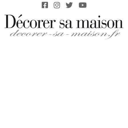
Skip
to
content
DECORER-
SA-
MAISON.FR