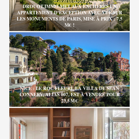
DROUOT.IMMO MET AUX ENCHÈRES UN
APPARTEMENT D’EXCEPTION AVEC VUE SUR
LES MONUMENTS DE PARIS, MISE À PRIX : 7,5
M€ !
NICE : LE ROC FLEURI, LA VILLA DE SEAN
CONNERY, ALIAS 007, EST À VENDRE POUR
23,5 M €