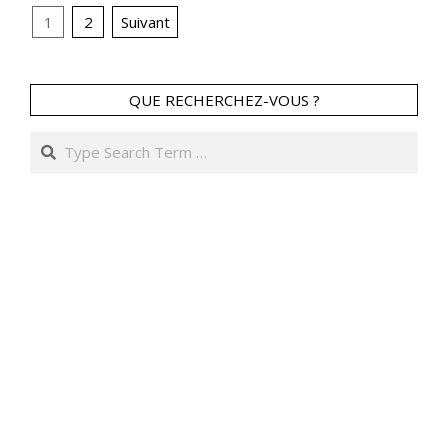
Pagination
11
1
2
Suivant
des
publications
QUE RECHERCHEZ-VOUS ?
Search