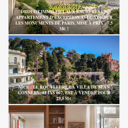
DROUOT.IMMO MET AUX ENCHÈRES UN
APPARTEMENT D’EXCEPTION AVEC VUE SUR
LES MONUMENTS DE PARIS, MISE À PRIX : 7,5
M€ !
NICE : LE ROC FLEURI, LA VILLA DE SEAN
CONNERY, ALIAS 007, EST À VENDRE POUR
23,5 M €