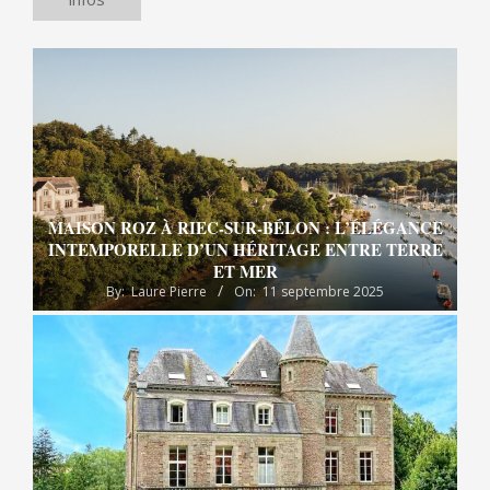
MAISON ROZ À RIEC-SUR-BÉLON : L’ÉLÉGANCE
INTEMPORELLE D’UN HÉRITAGE ENTRE TERRE
ET MER
By:
Laure Pierre
On:
11 septembre 2025