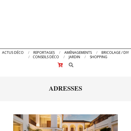
Primary
ACTUS DÉCO
REPORTAGES
AMÉNAGEMENTS
BRICOLAGE / DIY
CONSEILS DÉCO
JARDIN
SHOPPING
Navigation
Search
Menu
ADRESSES