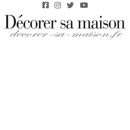
Skip
to
content
DECORER-
SA-
MAISON.FR