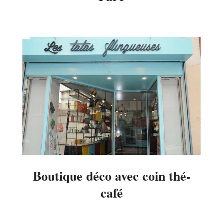
2014-
06-
02
Boutique déco avec coin thé-
café
2014-
05-