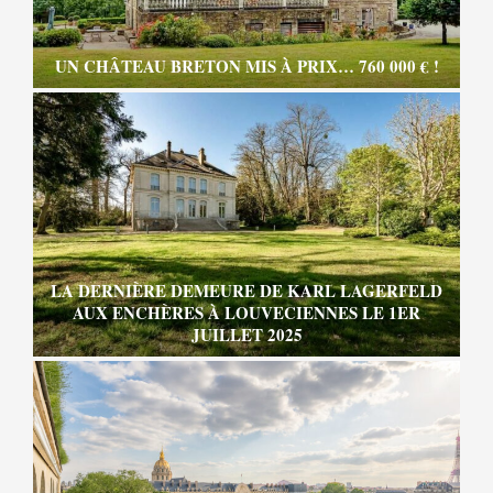
UN CHÂTEAU BRETON MIS À PRIX… 760 000 € !
LA DERNIÈRE DEMEURE DE KARL LAGERFELD
AUX ENCHÈRES À LOUVECIENNES LE 1ER
JUILLET 2025