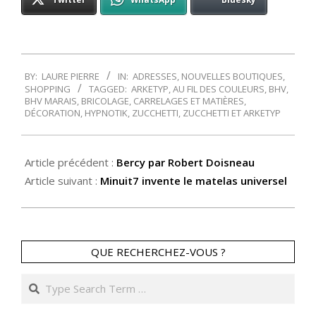
2016-
BY:
LAURE PIERRE
IN:
ADRESSES
,
NOUVELLES BOUTIQUES
,
05-
SHOPPING
TAGGED:
ARKETYP
,
AU FIL DES COULEURS
,
BHV
,
04
BHV MARAIS
,
BRICOLAGE
,
CARRELAGES ET MATIÈRES
,
DÉCORATION
,
HYPNOTIK
,
ZUCCHETTI
,
ZUCCHETTI ET ARKETYP
Article précédent :
Bercy par Robert Doisneau
Article suivant :
Minuit7 invente le matelas universel
QUE RECHERCHEZ-VOUS ?
Search