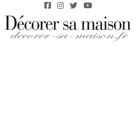
Skip
to
content
DECORER-
SA-
MAISON.FR