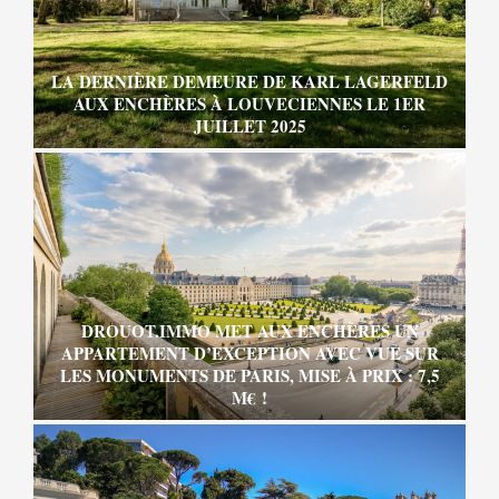
LA DERNIÈRE DEMEURE DE KARL LAGERFELD
AUX ENCHÈRES À LOUVECIENNES LE 1ER
JUILLET 2025
DROUOT.IMMO MET AUX ENCHÈRES UN
APPARTEMENT D’EXCEPTION AVEC VUE SUR
LES MONUMENTS DE PARIS, MISE À PRIX : 7,5
M€ !