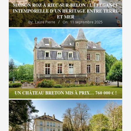
MAISON ROZ À RIEC-SUR-BÉLON : L’ÉLÉGANCE
INTEMPORELLE D’UN HÉRITAGE ENTRE TERRE
ET MER
By:
Laure Pierre
On:
11 septembre 2025
UN CHÂTEAU BRETON MIS À PRIX… 760 000 € !