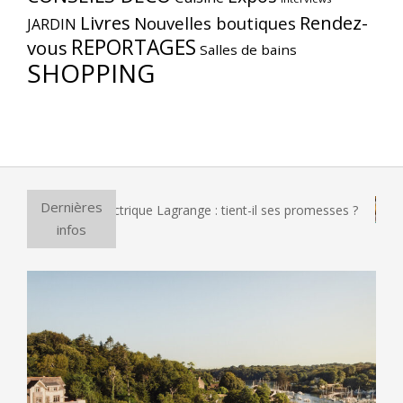
Livres
Rendez-
Nouvelles boutiques
JARDIN
REPORTAGES
vous
Salles de bains
SHOPPING
Dernières
 à pizza électrique Lagrange : tient-il ses promesses ?
Et s
infos