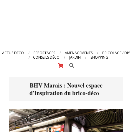
Primary
ACTUS DÉCO
REPORTAGES
AMÉNAGEMENTS
BRICOLAGE / DIY
CONSEILS DÉCO
JARDIN
SHOPPING
Navigation
Search
Menu
BHV Marais : Nouvel espace
d’inspiration du brico-déco