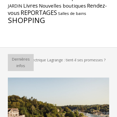
Livres
Rendez-
Nouvelles boutiques
JARDIN
REPORTAGES
vous
Salles de bains
SHOPPING
Dernières
ur à pizza électrique Lagrange : tient-il ses promesses ?
E
infos