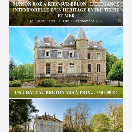
MAISON ROZ À RIEC-SUR-BÉLON : L’ÉLÉGANCE
INTEMPORELLE D’UN HÉRITAGE ENTRE TERRE
ET MER
By:
Laure Pierre
On:
11 septembre 2025
UN CHÂTEAU BRETON MIS À PRIX… 760 000 € !