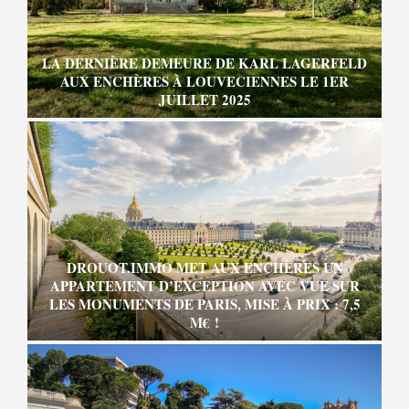
LA DERNIÈRE DEMEURE DE KARL LAGERFELD
AUX ENCHÈRES À LOUVECIENNES LE 1ER
JUILLET 2025
DROUOT.IMMO MET AUX ENCHÈRES UN
APPARTEMENT D’EXCEPTION AVEC VUE SUR
LES MONUMENTS DE PARIS, MISE À PRIX : 7,5
M€ !