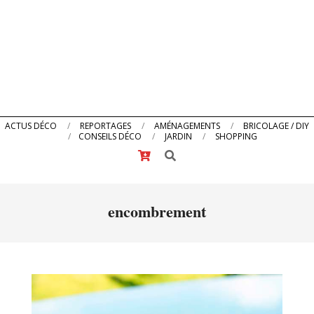
Primary
ACTUS DÉCO
REPORTAGES
AMÉNAGEMENTS
BRICOLAGE / DIY
CONSEILS DÉCO
JARDIN
SHOPPING
Navigation
Search
Menu
encombrement