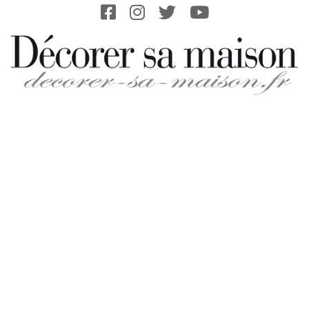
Skip
to
content
DECORER-
SA-
MAISON.FR