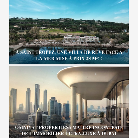
À SAINT-TROPEZ, UNE VILLA DE RÊVE FACE À
LA MER MISE À PRIX 28 M€ !
OMNIYAT PROPERTIES : MAÎTRE INCONTESTÉ
DE L’IMMOBILIER ULTRA-LUXE À DUBAÏ