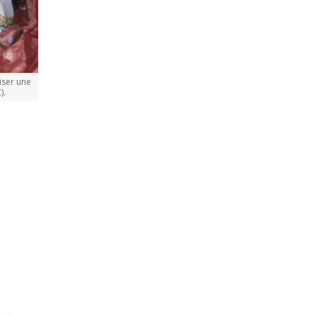
liser une
).