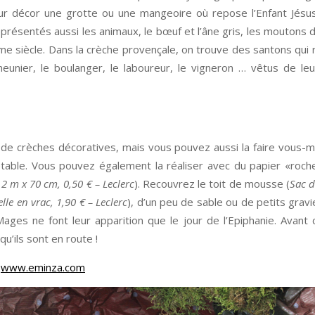
our décor une grotte ou une mangeoire où repose l’Enfant Jésu
présentés aussi les animaux, le bœuf et l’âne gris, les moutons 
ème siècle. Dans la crèche provençale, on trouve des santons qui
eunier, le boulanger, le laboureur, le vigneron … vêtus de l
 de crèches décoratives, mais vous pouvez aussi la faire vous
’étable. Vous pouvez également la réaliser avec du papier «roc
2 m x 70 cm, 0,50 € – Leclerc
). Recouvrez le toit de mousse (
Sac d
elle en vrac, 1,90 € – Leclerc
), d’un peu de sable ou de petits gra
Mages ne font leur apparition que le jour de l’Epiphanie. Avant 
u’ils sont en route !
z
www.eminza.com