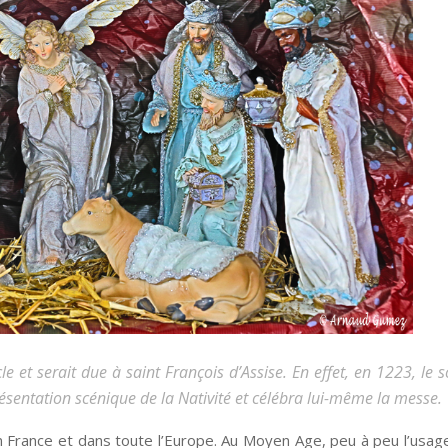
le et serait due à saint François d’Assise. En effet, en 1223, le 
présentation scénique de la Nativité et célébra lui-même la messe.
 en France et dans toute l’Europe. Au Moyen Age, peu à peu l’usage