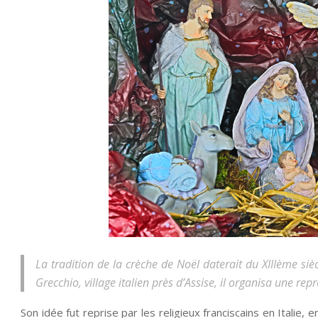
La tradition de la crèche de Noël daterait du XIIIème sièc
Grecchio, village italien près d’Assise, il organisa une re
Son idée fut reprise par les religieux franciscains en Italie,