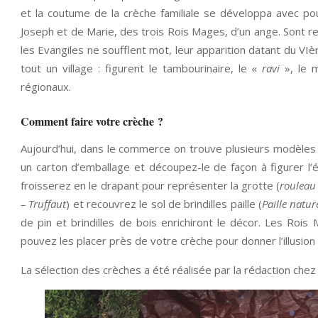
et la coutume de la crèche familiale se développa avec p
Joseph et de Marie, des trois Rois Mages, d’un ange. Sont re
les Evangiles ne soufflent mot, leur apparition datant du VI
tout un village : figurent le tambourinaire, le «
ravi
», le m
régionaux.
Comment faire votre crèche ?
Aujourd’hui, dans le commerce on trouve plusieurs modèles
un carton d’emballage et découpez-le de façon à figurer l
froisserez en le drapant pour représenter la grotte (
rouleau 
– Truffaut
) et recouvrez le sol de brindilles paille (
Paille natur
de pin et brindilles de bois enrichiront le décor. Les Rois 
pouvez les placer près de votre crèche pour donner l’illusion q
La sélection des crèches a été réalisée par la rédaction che