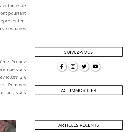
s entouré de
dont pourtant
 représentent
eurs costumes
SUIVEZ-VOUS
-même. Prenez
her» que vous
e mousse, 2 €
viers. Pommes
ACL IMMOBILIER
ce jour, vous
ARTICLES RÉCENTS