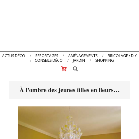
Primary
ACTUS DÉCO
REPORTAGES
AMÉNAGEMENTS
BRICOLAGE / DIY
CONSEILS DÉCO
JARDIN
SHOPPING
Navigation
Search
Menu
À l’ombre des jeunes filles en fleurs…