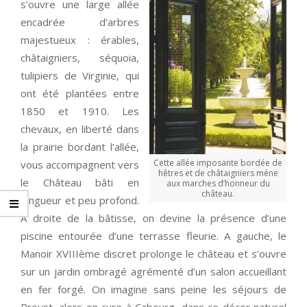
s’ouvre une large allée
encadrée d’arbres
majestueux : érables,
châtaigniers, séquoia,
tulipiers de Virginie, qui
ont été plantées entre
1850 et 1910. Les
chevaux, en liberté dans
la prairie bordant l’allée,
Cette allée imposante bordée de
vous accompagnent vers
hêtres et de châtaigniers mène
le Château bâti en
aux marches d’honneur du
château.
longueur et peu profond.
A droite de la bâtisse, on devine la présence d’une
piscine entourée d’une terrasse fleurie. A gauche, le
Manoir XVIIIème discret prolonge le château et s’ouvre
sur un jardin ombragé agrémenté d’un salon accueillant
en fer forgé. On imagine sans peine les séjours de
Proust, alors en cure à Cabourg, dans ce décor naturel