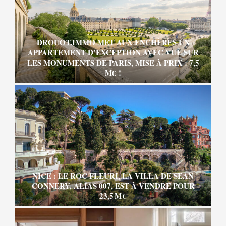
DROUOT.IMMO MET AUX ENCHÈRES UN
APPARTEMENT D’EXCEPTION AVEC VUE SUR
LES MONUMENTS DE PARIS, MISE À PRIX : 7,5
M€ !
NICE : LE ROC FLEURI, LA VILLA DE SEAN
CONNERY, ALIAS 007, EST À VENDRE POUR
23,5 M €