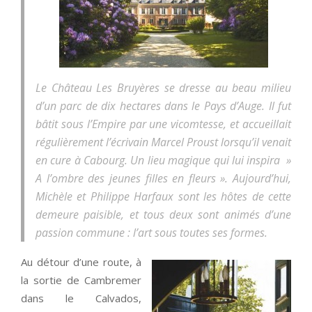
Le Château Les Bruyères se dresse au beau milieu
d’un parc de dix hectares dans le Pays d’Auge. Il fut
bâtit sous l’Empire par une vicomtesse, et accueillait
régulièrement l’écrivain Marcel Proust lorsqu’il venait
en cure à Cabourg. Un lieu magique qui lui inspira »
A l’ombre des jeunes filles en fleurs ». Aujourd’hui,
Michèle et Philippe Harfaux sont les hôtes de cette
demeure paisible, et tous deux sont animés d’une
passion commune : l’art sous toutes ses formes.
Au détour d’une route, à
la sortie de Cambremer
dans le Calvados,