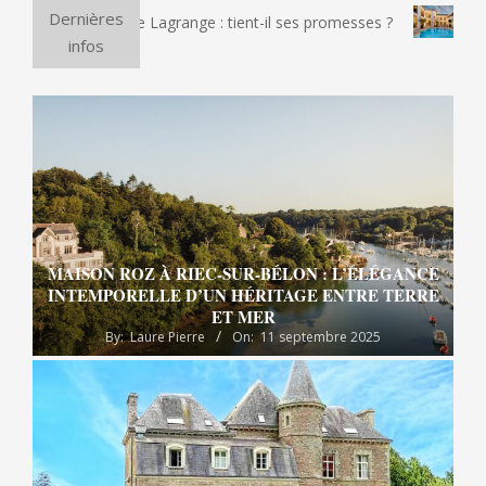
Dernières
ectrique Lagrange : tient-il ses promesses ?
Et si vous pass
infos
MAISON ROZ À RIEC-SUR-BÉLON : L’ÉLÉGANCE
INTEMPORELLE D’UN HÉRITAGE ENTRE TERRE
ET MER
By:
Laure Pierre
On:
11 septembre 2025