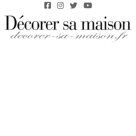
Skip
to
content
DECORER-
SA-
MAISON.FR