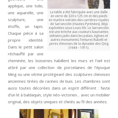
applique, une toile,
La table a été fabriquée avec une dalle
une aquarelle, une
en verre de 320 x 125 cm et des pieds
sculpture, une
en marbre extraits des carrières royales
de Sarrancolin (Hautes-Pyrénées), déjà
étoffe, un tapis.
exploitées sous Louis XIV. Le Sarrancolin
est une brèche aux couleurs luxuriantes
Chaque pièce à sa
utilisées jadis dans les palais, églises et
propre identité.
autres monuments.Tentures Rubelli et
jarres chinoises de la dynastie des Qing
Dans le petit salon
(1644 – 1911).
réchauffé par une
cheminée, les boiseries habillent les murs et l’œil est
attiré par une collection de porcelaines de l’époque
Ming ou une vitrine protégeant des sculptures chinoises
anciennes tirées de racines de buis. Les chambres sont
aussi toutes décorées dans un esprit différent : faste
d’un lit à baldaquin, style néo-victorien… avec un mobilier
original, des objets uniques et chinés au fil des années.