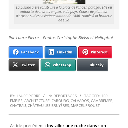
La piscine a été construite à la place de l’ancien potager. Elle est
entourée de murets en pierre du pays. Chaise de planteur
d’origine sud est asiatique datant de 1880, chinée à la braderie
de Lille.
Par Laure Pierre – Photos Christophe Bielsa et Heliophot
Facebook
LinkedIn
Pinterest
Twitter
WhatsApp
Bluesky
2014-
BY:
LAURE PIERRE
IN:
REPORTAGES
TAGGED:
1ER
05-
EMPIRE
,
ARCHITECTURE
,
CABOURG
,
CALVADOS
,
CAMBREMER
,
09
CHÂTEAU
,
CHÂTEAU LES BRUYÈRES
,
MARCEL PROUST
Article précédent :
Installer une ruche dans son