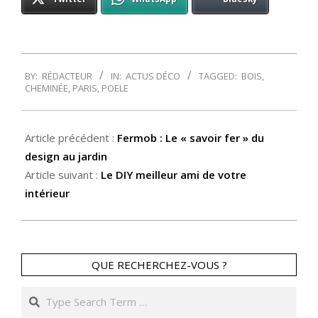
2014-
BY:
RÉDACTEUR
IN:
ACTUS DÉCO
TAGGED:
BOIS
,
01-
CHEMINÉE
,
PARIS
,
POELE
24
Article précédent :
Fermob : Le « savoir fer » du
design au jardin
Article suivant :
Le DIY meilleur ami de votre
intérieur
QUE RECHERCHEZ-VOUS ?
Search