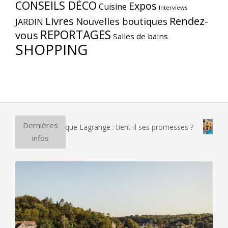
CONSEILS DÉCO
Expos
Cuisine
Interviews
Livres
Rendez-
Nouvelles boutiques
JARDIN
REPORTAGES
vous
Salles de bains
SHOPPING
Dernières
izza électrique Lagrange : tient-il ses promesses ?
Et si vo
infos