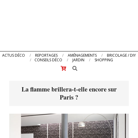
Primary
ACTUS DÉCO
REPORTAGES
AMÉNAGEMENTS
BRICOLAGE / DIY
CONSEILS DÉCO
JARDIN
SHOPPING
Navigation
Search
Menu
La flamme brillera-t-elle encore sur
Paris ?