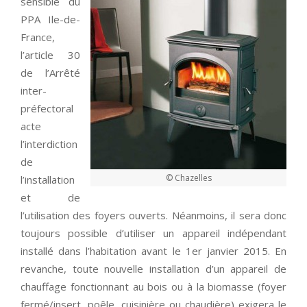
sensible du
PPA Ile-de-
France,
l’article 30
de l’Arrêté
inter-
préfectoral
acte
l’interdiction
de
© Chazelles
l’installation
et de
l’utilisation des foyers ouverts. Néanmoins, il sera donc
toujours possible d’utiliser un appareil indépendant
installé dans l’habitation avant le 1er janvier 2015. En
revanche, toute nouvelle installation d’un appareil de
chauffage fonctionnant au bois ou à la biomasse (foyer
fermé/insert, poêle, cuisinière ou chaudière) exigera le