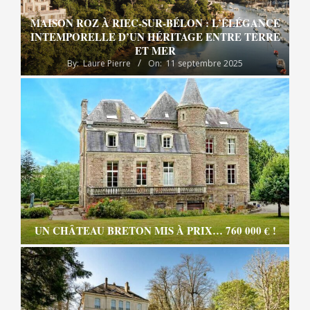
MAISON ROZ À RIEC-SUR-BÉLON : L’ÉLÉGANCE
INTEMPORELLE D’UN HÉRITAGE ENTRE TERRE
ET MER
By:
Laure Pierre
On:
11 septembre 2025
UN CHÂTEAU BRETON MIS À PRIX… 760 000 € !