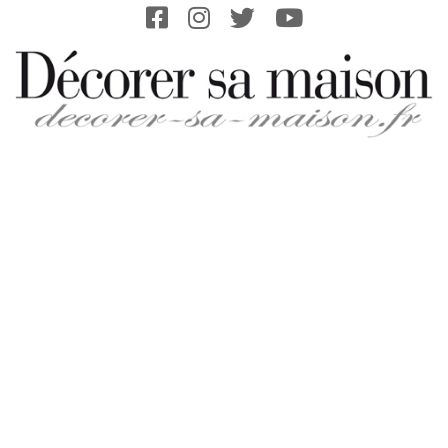
Skip
to
content
DECORER-
SA-
MAISON.FR