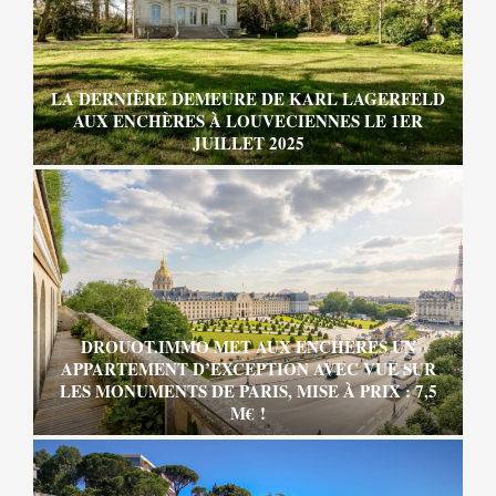
LA DERNIÈRE DEMEURE DE KARL LAGERFELD
AUX ENCHÈRES À LOUVECIENNES LE 1ER
JUILLET 2025
DROUOT.IMMO MET AUX ENCHÈRES UN
APPARTEMENT D’EXCEPTION AVEC VUE SUR
LES MONUMENTS DE PARIS, MISE À PRIX : 7,5
M€ !