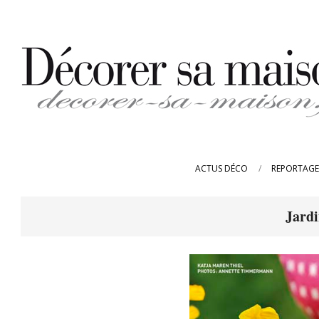
Skip
to
content
DECORER-
SA-
ACTUS DÉCO
REPORTAGE
MAISON.FR
Jardi