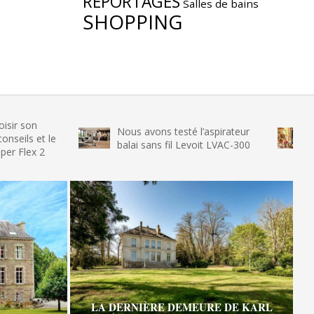
REPORTAGES
Salles de bains
SHOPPING
Nous avons testé l’aspirateur
Nous avon
 le
balai sans fil Levoit LVAC-300
glace SEN
LA DERNIÈRE DEMEURE DE KARL