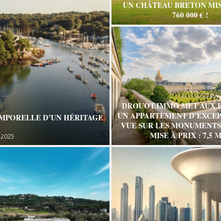
UN CHÂTEAU BRETON MIS
760 000 € !
DROUOT.IMMO MET AUX 
UN APPARTEMENT D’EXCEP
EMPORELLE D’UN HÉRITAGE
VUE SUR LES MONUMENTS 
MISE À PRIX : 7,5 M
 2025