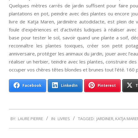
Quelques mètres carrés de jardin suffisent pour faire pou
plantations en pot, peindre avec des plantes ou encore jou
livre de Katja Maren, jardinière autodidacte, est plein de
foule d’expériences et d’activités ludiques à réaliser ave
base pour tester le sol, savoir quand une plante a soif, d
reconnaître les plantes toxiques, créer son petit pota
anniversaire, protéger les animaux du jardin, jouer avec l’eau
réaliser un herbier, teindre avec les plantes, construire de
occuper vos chères têtes blondes et brunes tout l’été. 160 
Facebook
LinkedIn
Pinterest
T
2014-
BY:
LAURE PIERRE
IN:
LIVRES
TAGGED:
JARDINER
,
KATJA MARE
06-
26