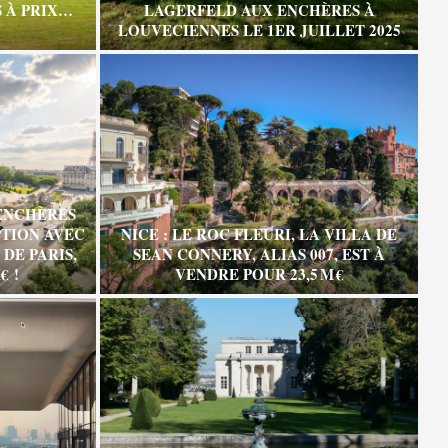
 À PRIX…
LAGERFELD AUX ENCHÈRES À
LOUVECIENNES LE 1ER JUILLET 2025
ENCHÈRES
TION AVEC
NICE : LE ROC FLEURI, LA VILLA DE
DE PARIS,
SEAN CONNERY, ALIAS 007, EST À
€ !
VENDRE POUR 23,5 M €