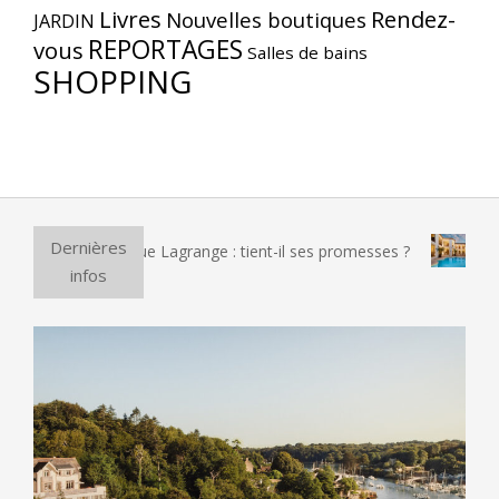
Livres
Rendez-
Nouvelles boutiques
JARDIN
REPORTAGES
vous
Salles de bains
SHOPPING
Dernières
 électrique Lagrange : tient-il ses promesses ?
Et si vous 
infos