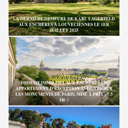
LA DERNIÈRE DEMEURE DE KARL LAGERFELD
AUX ENCHÈRES À LOUVECIENNES LE 1ER
JUILLET 2025
DROUOT.IMMO MET AUX ENCHÈRES UN
APPARTEMENT D’EXCEPTION AVEC VUE SUR
LES MONUMENTS DE PARIS, MISE À PRIX : 7,5
M€ !