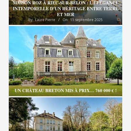
MAISON ROZ À RIEC-SUR-BÉLON : L’ÉLÉGANCE
INTEMPORELLE D’UN HÉRITAGE ENTRE TERRE
ET MER
By:
Laure Pierre
On:
11 septembre 2025
UN CHÂTEAU BRETON MIS À PRIX… 760 000 € !