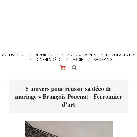
Primary
ACTUS DÉCO
REPORTAGES
AMÉNAGEMENTS
BRICOLAGE / DIY
CONSEILS DÉCO
JARDIN
SHOPPING
Navigation
Search
Menu
5 univers pour réussir sa déco de
mariage »
François Pouenat : Ferronnier
d’art