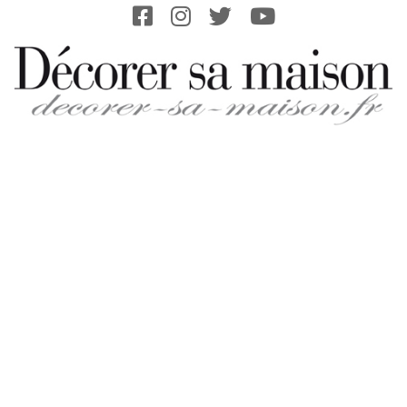
Skip
to
content
DECORER-
SA-
MAISON.FR