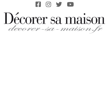
Skip
to
content
DECORER-
SA-
MAISON.FR