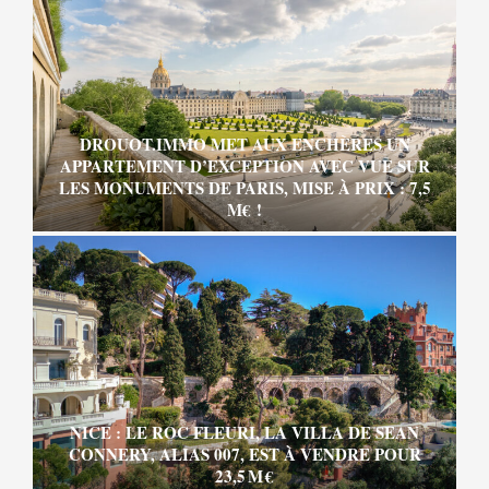
DROUOT.IMMO MET AUX ENCHÈRES UN
APPARTEMENT D’EXCEPTION AVEC VUE SUR
LES MONUMENTS DE PARIS, MISE À PRIX : 7,5
M€ !
NICE : LE ROC FLEURI, LA VILLA DE SEAN
CONNERY, ALIAS 007, EST À VENDRE POUR
23,5 M €