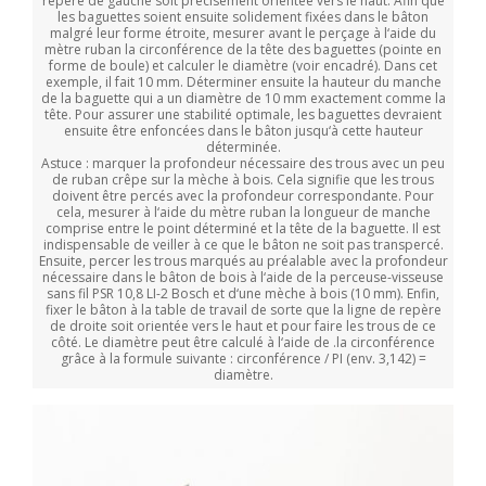
repère de gauche soit précisément orientée vers le haut. Afin que
les baguettes soient ensuite solidement fixées dans le bâton
malgré leur forme étroite, mesurer avant le perçage à l‘aide du
mètre ruban la circonférence de la tête des baguettes (pointe en
forme de boule) et calculer le diamètre (voir encadré). Dans cet
exemple, il fait 10 mm. Déterminer ensuite la hauteur du manche
de la baguette qui a un diamètre de 10 mm exactement comme la
tête. Pour assurer une stabilité optimale, les baguettes devraient
ensuite être enfoncées dans le bâton jusqu‘à cette hauteur
déterminée.
Astuce : marquer la profondeur nécessaire des trous avec un peu
de ruban crêpe sur la mèche à bois. Cela signifie que les trous
doivent être percés avec la profondeur correspondante. Pour
cela, mesurer à l‘aide du mètre ruban la longueur de manche
comprise entre le point déterminé et la tête de la baguette. Il est
indispensable de veiller à ce que le bâton ne soit pas transpercé.
Ensuite, percer les trous marqués au préalable avec la profondeur
nécessaire dans le bâton de bois à l‘aide de la perceuse-visseuse
sans fil PSR 10,8 LI-2 Bosch et d‘une mèche à bois (10 mm). Enfin,
fixer le bâton à la table de travail de sorte que la ligne de repère
de droite soit orientée vers le haut et pour faire les trous de ce
côté. Le diamètre peut être calculé à l‘aide de .la circonférence
grâce à la formule suivante : circonférence / PI (env. 3,142) =
diamètre.