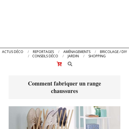
Primary
ACTUS DÉCO
REPORTAGES
AMÉNAGEMENTS
BRICOLAGE / DIY
CONSEILS DÉCO
JARDIN
SHOPPING
Navigation
Search
Menu
Comment fabriquer un range
chaussures