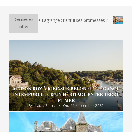
Dernières
ectrique Lagrange : tient-il ses promesses ?
Et si vous pass
infos
MAISON ROZ À RIEC-SUR-BÉLON : L’ÉLÉGANCE
INTEMPORELLE D’UN HÉRITAGE ENTRE TERRE
ET MER
By:
Laure Pierre
On:
11 septembre 2025