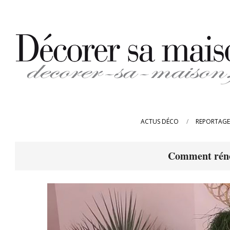
Skip
to
content
DECORER-
SA-
ACTUS DÉCO
REPORTAGE
MAISON.FR
Comment réno