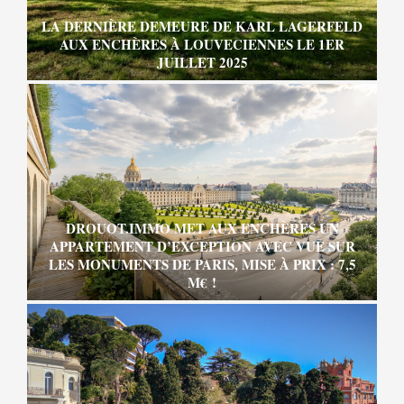
LA DERNIÈRE DEMEURE DE KARL LAGERFELD
AUX ENCHÈRES À LOUVECIENNES LE 1ER
JUILLET 2025
DROUOT.IMMO MET AUX ENCHÈRES UN
APPARTEMENT D’EXCEPTION AVEC VUE SUR
LES MONUMENTS DE PARIS, MISE À PRIX : 7,5
M€ !