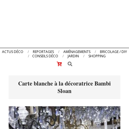
Primary
ACTUS DÉCO
REPORTAGES
AMÉNAGEMENTS
BRICOLAGE / DIY
CONSEILS DÉCO
JARDIN
SHOPPING
Navigation
Search
Menu
Carte blanche à la décoratrice Bambi
Sloan