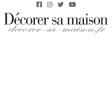
Skip
to
content
DECORER-
SA-
MAISON.FR