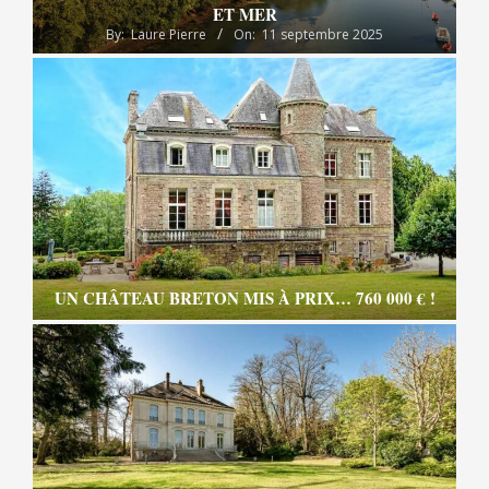
ET MER
By:
Laure Pierre
On:
11 septembre 2025
UN CHÂTEAU BRETON MIS À PRIX… 760 000 € !