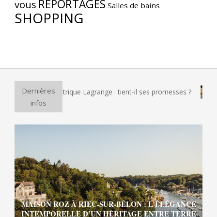
REPORTAGES
vous
Salles de bains
SHOPPING
Dernières
à pizza électrique Lagrange : tient-il ses promesses ?
Et s
infos
MAISON ROZ À RIEC-SUR-BÉLON : L’ÉLÉGANCE
INTEMPORELLE D’UN HÉRITAGE ENTRE TERRE