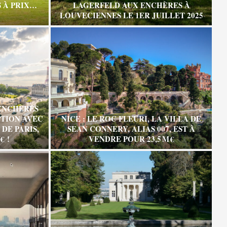
 À PRIX…
LAGERFELD AUX ENCHÈRES À
LOUVECIENNES LE 1ER JUILLET 2025
ENCHÈRES
TION AVEC
NICE : LE ROC FLEURI, LA VILLA DE
DE PARIS,
SEAN CONNERY, ALIAS 007, EST À
€ !
VENDRE POUR 23,5 M €