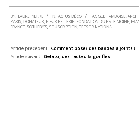
2016-
BY:
LAURE PIERRE
IN:
ACTUS DÉCO
TAGGED:
AMBOISE
,
ARCHI
01-
PARIS
,
DONATEUR
,
FLEUR PELLERIN
,
FONDATION DU PATRIMOINE
,
FRA
16
FRANCE
,
SOTHEBY’S
,
SOUSCRIPTION
,
TRÉSOR NATIONAL
Article précédent :
Comment poser des bandes à joints !
Article suivant :
Gelato, des fauteuils gonflés !