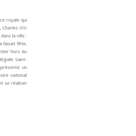
ce royale qui
 Charles VIII
ans la ville ;
 faisait fête,
ntier hors du
égiale Saint-
représente un
oire national
t se réaliser