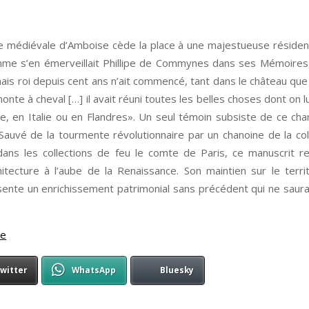
sse médiévale d’Amboise cède la place à une majestueuse résiden
omme s’en émerveillait Phillipe de Commynes dans ses Mémoires,
ais roi depuis cent ans n’ait commencé, tant dans le château que d
nte à cheval […] il avait réuni toutes les belles choses dont on lui
e, en Italie ou en Flandres». Un seul témoin subsiste de ce cha
uvé de la tourmente révolutionnaire par un chanoine de la coll
dans les collections de feu le comte de Paris, ce manuscrit 
hitecture à l’aube de la Renaissance. Son maintien sur le territ
résente un enrichissement patrimonial sans précédent qui ne saurai
se
witter
WhatsApp
Bluesky