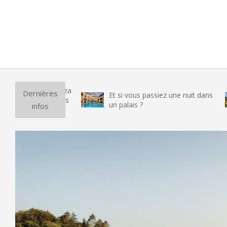
Pur
Dernières
Et si vous passiez une nuit dans
vra
un palais ?
infos
tes