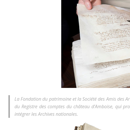
La Fondation du patrimoine et la Société des Amis des Arc
du Registre des comptes du château d’Amboise, qui prov
intégrer les Archives nationales.