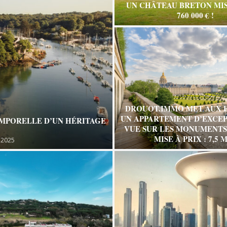
UN CHÂTEAU BRETON MIS
760 000 € !
DROUOT.IMMO MET AUX 
UN APPARTEMENT D’EXCEP
EMPORELLE D’UN HÉRITAGE
VUE SUR LES MONUMENTS 
MISE À PRIX : 7,5 M
 2025