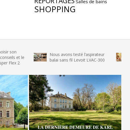
REPORTAGES
Salles de bains
SHOPPING
Nous avons testé l’aspirateur
Nous avon
le
balai sans fil Levoit LVAC-300
glace SEN
LA DERNIÈRE DEMEURE DE KARL