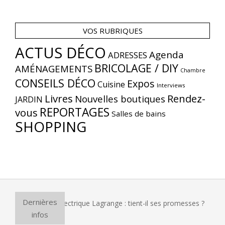
VOS RUBRIQUES
ACTUS DÉCO
Agenda
ADRESSES
BRICOLAGE / DIY
AMÉNAGEMENTS
Chambre
CONSEILS DÉCO
Expos
Cuisine
Interviews
Livres
Rendez-
Nouvelles boutiques
JARDIN
REPORTAGES
vous
Salles de bains
SHOPPING
Dernières
ur à pizza électrique Lagrange : tient-il ses promesses ?
E
infos