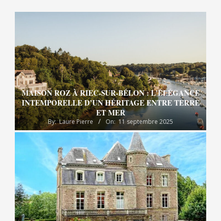
MAISON ROZ À RIEC-SUR-BÉLON : L’ÉLÉGANCE
INTEMPORELLE D’UN HÉRITAGE ENTRE TERRE
ET MER
By:
Laure Pierre
On:
11 septembre 2025