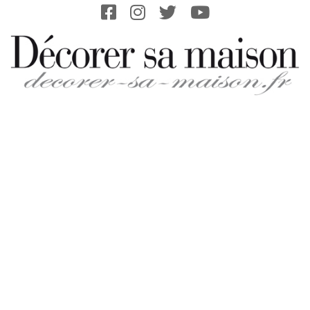
Skip
to
content
DECORER-
SA-
MAISON.FR