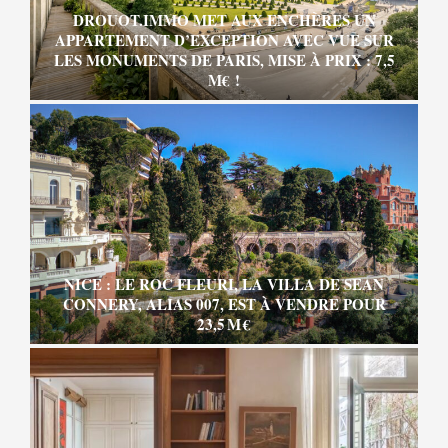
DROUOT.IMMO MET AUX ENCHÈRES UN
APPARTEMENT D’EXCEPTION AVEC VUE SUR
LES MONUMENTS DE PARIS, MISE À PRIX : 7,5
M€ !
NICE : LE ROC FLEURI, LA VILLA DE SEAN
CONNERY, ALIAS 007, EST À VENDRE POUR
23,5 M €