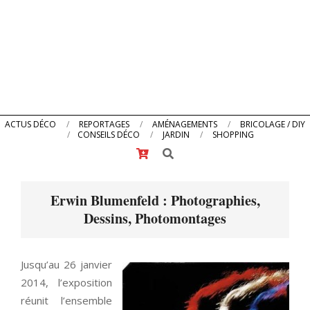
Primary
ACTUS DÉCO
REPORTAGES
AMÉNAGEMENTS
BRICOLAGE / DIY
CONSEILS DÉCO
JARDIN
SHOPPING
Navigation
Search
Menu
Erwin Blumenfeld : Photographies,
Dessins, Photomontages
Jusqu’au 26 janvier
2014, l’exposition
réunit l’ensemble