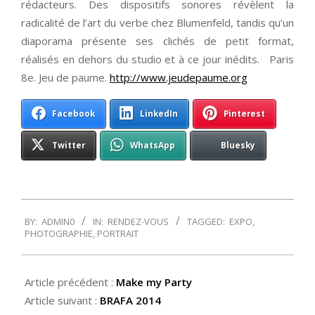
rédacteurs. Des dispositifs sonores révèlent la
radicalité de l’art du verbe chez Blumenfeld, tandis qu’un
diaporama présente ses clichés de petit format,
réalisés en dehors du studio et à ce jour inédits. Paris
8e. Jeu de paume.
http://www.jeudepaume.org
Facebook
LinkedIn
Pinterest
Twitter
WhatsApp
Bluesky
2013-
BY:
ADMIN0
IN:
RENDEZ-VOUS
TAGGED:
EXPO
,
12-
PHOTOGRAPHIE
,
PORTRAIT
25
Article précédent :
Make my Party
Article suivant :
BRAFA 2014