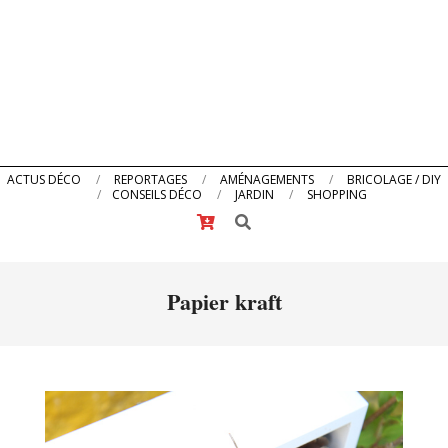
Primary
ACTUS DÉCO
REPORTAGES
AMÉNAGEMENTS
BRICOLAGE / DIY
CONSEILS DÉCO
JARDIN
SHOPPING
Navigation
Search
Menu
Papier kraft