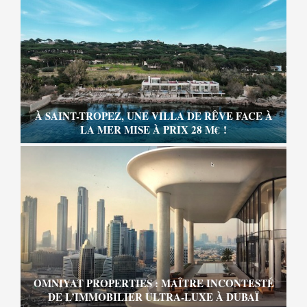
À SAINT-TROPEZ, UNE VILLA DE RÊVE FACE À
LA MER MISE À PRIX 28 M€ !
OMNIYAT PROPERTIES : MAÎTRE INCONTESTÉ
DE L’IMMOBILIER ULTRA-LUXE À DUBAÏ