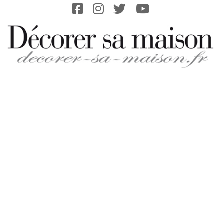
Skip
to
content
DECORER-
SA-
MAISON.FR