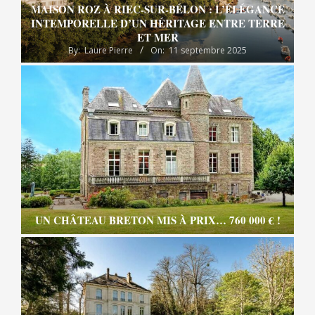
MAISON ROZ À RIEC-SUR-BÉLON : L’ÉLÉGANCE
INTEMPORELLE D’UN HÉRITAGE ENTRE TERRE
ET MER
By:
Laure Pierre
On:
11 septembre 2025
UN CHÂTEAU BRETON MIS À PRIX… 760 000 € !