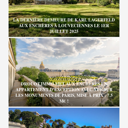
LA DERNIÈRE DEMEURE DE KARL LAGERFELD
AUX ENCHÈRES À LOUVECIENNES LE 1ER
JUILLET 2025
DROUOT.IMMO MET AUX ENCHÈRES UN
APPARTEMENT D’EXCEPTION AVEC VUE SUR
LES MONUMENTS DE PARIS, MISE À PRIX : 7,5
M€ !