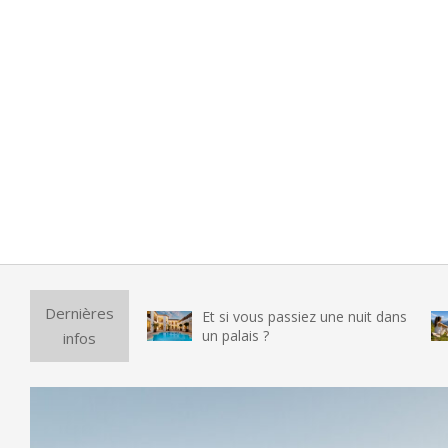
Puri
Dernières
Et si vous passiez une nuit dans
vra
un palais ?
infos
tes