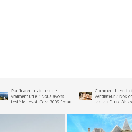
ficateur d’air : est-ce
Comment bien choisir son
iment utile ? Nous avons
ventilateur ? Nos conseils et 
té le Levoit Core 300S Smart
test du Duux Whisper Flex 2