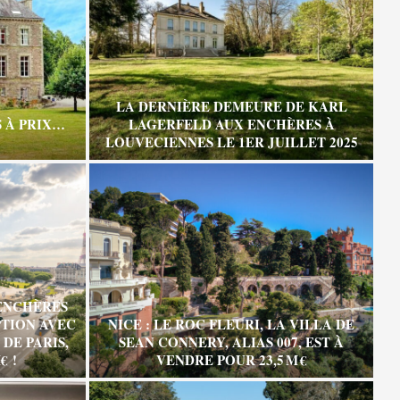
LA DERNIÈRE DEMEURE DE KARL
 À PRIX…
LAGERFELD AUX ENCHÈRES À
LOUVECIENNES LE 1ER JUILLET 2025
ENCHÈRES
TION AVEC
NICE : LE ROC FLEURI, LA VILLA DE
DE PARIS,
SEAN CONNERY, ALIAS 007, EST À
€ !
VENDRE POUR 23,5 M €