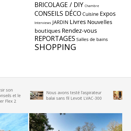
BRICOLAGE / DIY
Chambre
CONSEILS DÉCO
Expos
Cuisine
Livres
Nouvelles
JARDIN
Interviews
Rendez-vous
boutiques
REPORTAGES
Salles de bains
SHOPPING
Nous avons testé l’aspirateur
Nous avon
le
balai sans fil Levoit LVAC-300
glace SENY