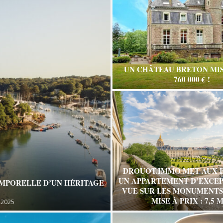
UN CHÂTEAU BRETON MIS
760 000 € !
DROUOT.IMMO MET AUX 
UN APPARTEMENT D’EXCEP
EMPORELLE D’UN HÉRITAGE
VUE SUR LES MONUMENTS 
MISE À PRIX : 7,5 M
 2025