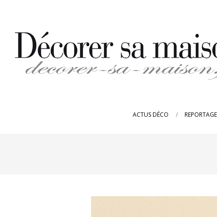
Skip
to
content
DECORER-
SA-
ACTUS DÉCO
REPORTAGE
MAISON.FR