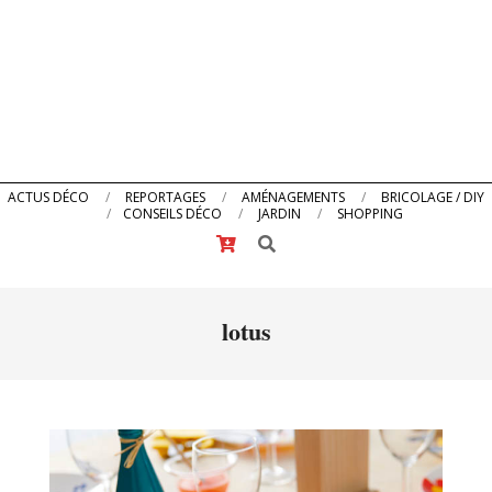
Primary
ACTUS DÉCO
REPORTAGES
AMÉNAGEMENTS
BRICOLAGE / DIY
CONSEILS DÉCO
JARDIN
SHOPPING
Navigation
Search
Menu
lotus