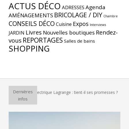
ACTUS DÉCO
Agenda
ADRESSES
BRICOLAGE / DIY
AMÉNAGEMENTS
Chambre
CONSEILS DÉCO
Expos
Cuisine
Interviews
Livres
Rendez-
Nouvelles boutiques
JARDIN
REPORTAGES
vous
Salles de bains
SHOPPING
Dernières
our à pizza électrique Lagrange : tient-il ses promesses ?
E
infos