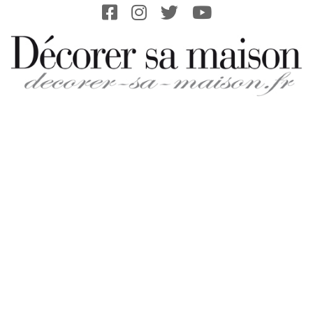
Skip
to
content
DECORER-
SA-
MAISON.FR