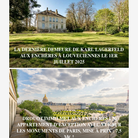
LA DERNIÈRE DEMEURE DE KARL LAGERFELD
AUX ENCHÈRES À LOUVECIENNES LE 1ER
JUILLET 2025
DROUOT.IMMO MET AUX ENCHÈRES UN
APPARTEMENT D’EXCEPTION AVEC VUE SUR
LES MONUMENTS DE PARIS, MISE À PRIX : 7,5
M€ !