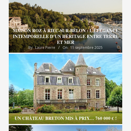
MAISON ROZ À RIEC-SUR-BÉLON : L’ÉLÉGANCE
INTEMPORELLE D’UN HÉRITAGE ENTRE TERRE
ET MER
By:
Laure Pierre
On:
11 septembre 2025
UN CHÂTEAU BRETON MIS À PRIX… 760 000 € !