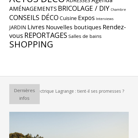
Agenda
ADRESSES
BRICOLAGE / DIY
AMÉNAGEMENTS
Chambre
CONSEILS DÉCO
Expos
Cuisine
Interviews
Livres
Rendez-
Nouvelles boutiques
JARDIN
REPORTAGES
vous
Salles de bains
SHOPPING
Dernières
ur à pizza électrique Lagrange : tient-il ses promesses ?
Et
infos