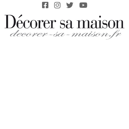
Skip
to
content
DECORER-
SA-
MAISON.FR