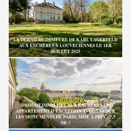
LA DERNIÈRE DEMEURE DE KARL LAGERFELD
AUX ENCHÈRES À LOUVECIENNES LE 1ER
JUILLET 2025
DROUOT.IMMO MET AUX ENCHÈRES UN
APPARTEMENT D’EXCEPTION AVEC VUE SUR
LES MONUMENTS DE PARIS, MISE À PRIX : 7,5
M€ !