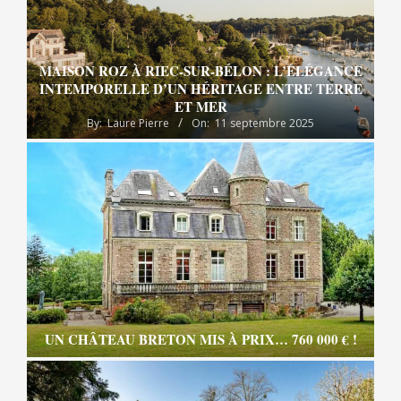
MAISON ROZ À RIEC-SUR-BÉLON : L’ÉLÉGANCE
INTEMPORELLE D’UN HÉRITAGE ENTRE TERRE
ET MER
By:
Laure Pierre
On:
11 septembre 2025
UN CHÂTEAU BRETON MIS À PRIX… 760 000 € !