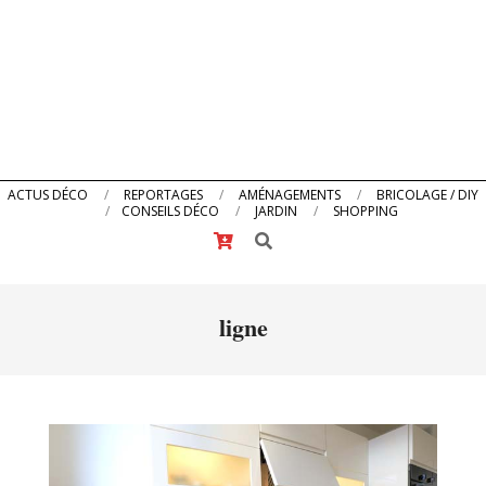
Primary
ACTUS DÉCO
REPORTAGES
AMÉNAGEMENTS
BRICOLAGE / DIY
CONSEILS DÉCO
JARDIN
SHOPPING
Navigation
Search
Menu
ligne