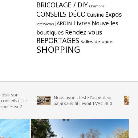
BRICOLAGE / DIY
Chambre
CONSEILS DÉCO
Expos
Cuisine
Livres
Nouvelles
JARDIN
Interviews
Rendez-vous
boutiques
REPORTAGES
Salles de bains
SHOPPING
Nous avons testé l’aspirateur
Nous avo
 le
balai sans fil Levoit LVAC-300
glace SE
2