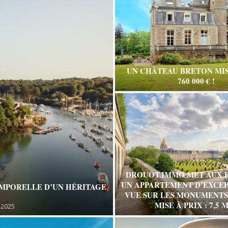
UN CHÂTEAU BRETON MIS
760 000 € !
DROUOT.IMMO MET AUX 
UN APPARTEMENT D’EXCEP
EMPORELLE D’UN HÉRITAGE
VUE SUR LES MONUMENTS 
MISE À PRIX : 7,5 M
 2025