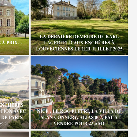
LA DERNIÈRE DEMEURE DE KARL
 À PRIX…
LAGERFELD AUX ENCHÈRES À
LOUVECIENNES LE 1ER JUILLET 2025
ENCHÈRES
TION AVEC
NICE : LE ROC FLEURI, LA VILLA DE
DE PARIS,
SEAN CONNERY, ALIAS 007, EST À
€ !
VENDRE POUR 23,5 M €