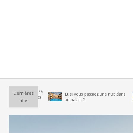
Pu
Dernières
Et si vous passiez une nuit dans
vr
un palais ?
infos
te