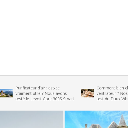
rificateur d’air : est-ce
Comment bien choisir son
aiment utile ? Nous avons
ventilateur ? Nos conseils et
sté le Levoit Core 300S Smart
test du Duux Whisper Flex 