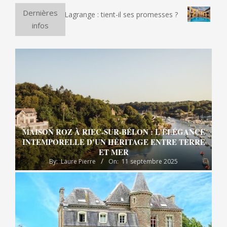
Dernières
lectrique Lagrange : tient-il ses promesses ?
Et si vous pa
infos
MAISON ROZ À RIEC-SUR-BÉLON : L’ÉLÉGANCE
INTEMPORELLE D’UN HÉRITAGE ENTRE TERRE
ET MER
By:
Laure Pierre
On:
11 septembre 2025