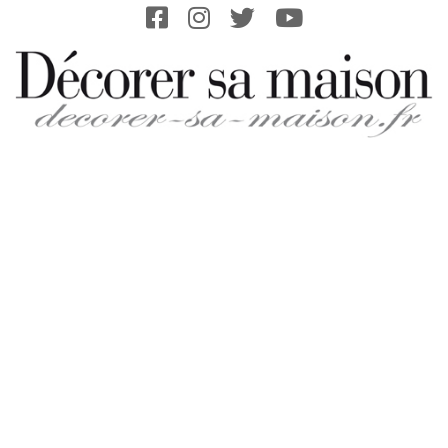
Skip
to
content
DECORER-
SA-
MAISON.FR