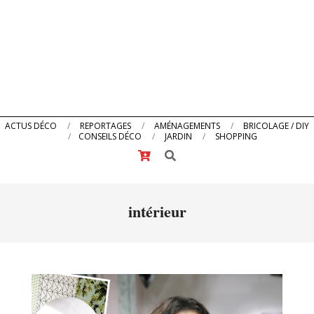
Primary
ACTUS DÉCO
REPORTAGES
AMÉNAGEMENTS
BRICOLAGE / DIY
CONSEILS DÉCO
JARDIN
SHOPPING
Navigation
Search
Menu
intérieur