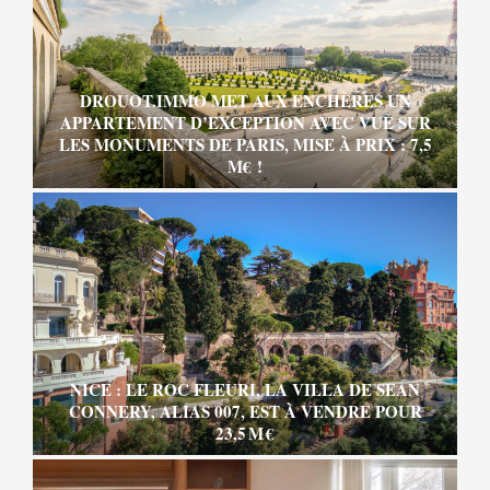
DROUOT.IMMO MET AUX ENCHÈRES UN
APPARTEMENT D’EXCEPTION AVEC VUE SUR
LES MONUMENTS DE PARIS, MISE À PRIX : 7,5
M€ !
NICE : LE ROC FLEURI, LA VILLA DE SEAN
CONNERY, ALIAS 007, EST À VENDRE POUR
23,5 M €