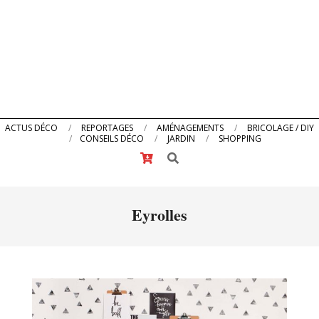
Primary
ACTUS DÉCO
REPORTAGES
AMÉNAGEMENTS
BRICOLAGE / DIY
CONSEILS DÉCO
JARDIN
SHOPPING
Navigation
Search
Menu
Eyrolles