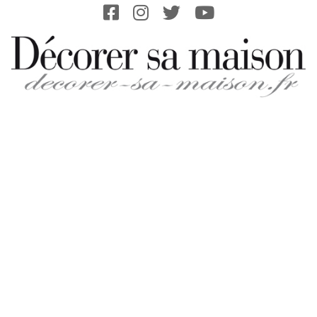
Skip
to
content
DECORER-
SA-
MAISON.FR