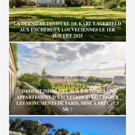
LA DERNIÈRE DEMEURE DE KARL LAGERFELD
AUX ENCHÈRES À LOUVECIENNES LE 1ER
JUILLET 2025
DROUOT.IMMO MET AUX ENCHÈRES UN
APPARTEMENT D’EXCEPTION AVEC VUE SUR
LES MONUMENTS DE PARIS, MISE À PRIX : 7,5
M€ !