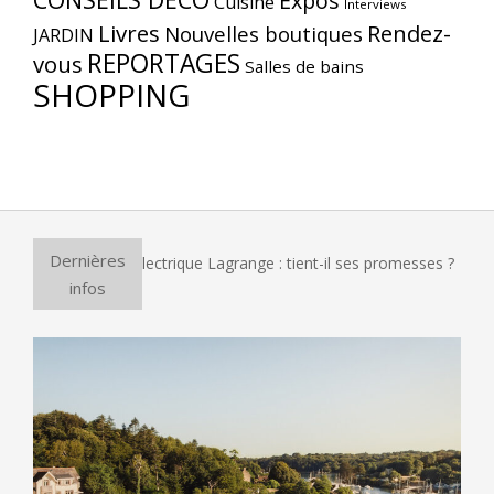
Expos
Cuisine
Interviews
Livres
Rendez-
Nouvelles boutiques
JARDIN
REPORTAGES
vous
Salles de bains
SHOPPING
Dernières
ur à pizza électrique Lagrange : tient-il ses promesses ?
Et
infos