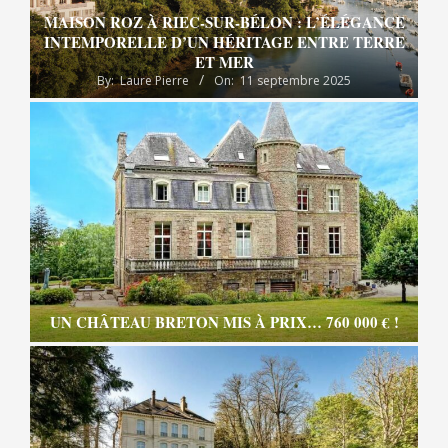
MAISON ROZ À RIEC-SUR-BÉLON : L’ÉLÉGANCE
INTEMPORELLE D’UN HÉRITAGE ENTRE TERRE
ET MER
By:
Laure Pierre
On:
11 septembre 2025
UN CHÂTEAU BRETON MIS À PRIX… 760 000 € !