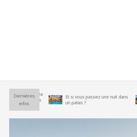
Pu
Dernières
Et si vous passiez une nuit dans
vr
un palais ?
infos
te