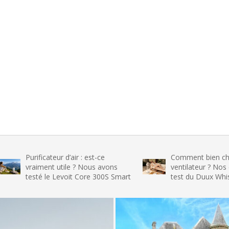
rificateur d’air : est-ce
Comment bien choisir son
aiment utile ? Nous avons
ventilateur ? Nos conseils e
sté le Levoit Core 300S Smart
test du Duux Whisper Flex 