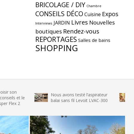
BRICOLAGE / DIY
Chambre
CONSEILS DÉCO
Expos
Cuisine
Livres
Nouvelles
JARDIN
Interviews
Rendez-vous
boutiques
REPORTAGES
Salles de bains
SHOPPING
Nous avons testé l’aspirateur
Nous avo
t le
balai sans fil Levoit LVAC-300
glace SE
2