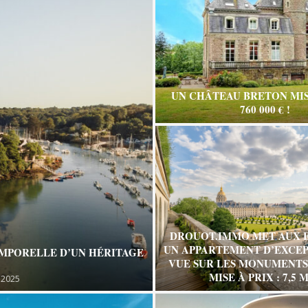
UN CHÂTEAU BRETON MIS
760 000 € !
DROUOT.IMMO MET AUX 
UN APPARTEMENT D’EXCEP
EMPORELLE D’UN HÉRITAGE
VUE SUR LES MONUMENTS 
MISE À PRIX : 7,5 M
 2025