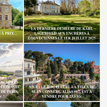
LA DERNIÈRE DEMEURE DE KARL
 À PRIX…
LAGERFELD AUX ENCHÈRES À
LOUVECIENNES LE 1ER JUILLET 2025
ENCHÈRES
TION AVEC
NICE : LE ROC FLEURI, LA VILLA DE
DE PARIS,
SEAN CONNERY, ALIAS 007, EST À
€ !
VENDRE POUR 23,5 M €