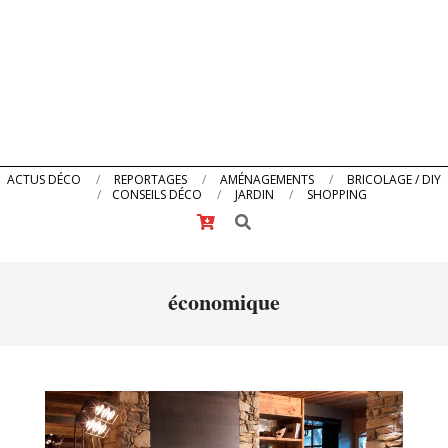
Primary
ACTUS DÉCO
REPORTAGES
AMÉNAGEMENTS
BRICOLAGE / DIY
CONSEILS DÉCO
JARDIN
SHOPPING
Navigation
Search
Menu
économique