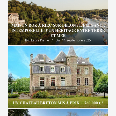
MAISON ROZ À RIEC-SUR-BÉLON : L’ÉLÉGANCE
INTEMPORELLE D’UN HÉRITAGE ENTRE TERRE
ET MER
By:
Laure Pierre
On:
11 septembre 2025
UN CHÂTEAU BRETON MIS À PRIX… 760 000 € !