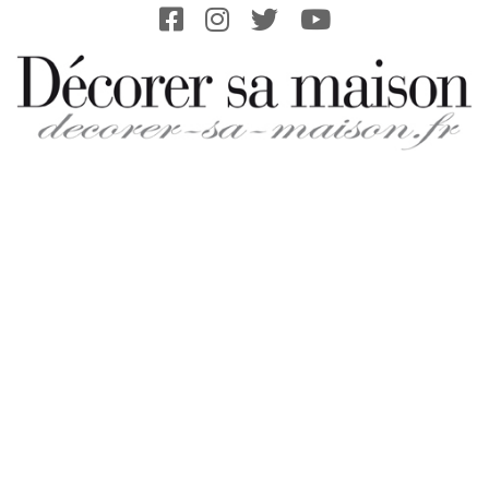
Skip
to
content
DECORER-
SA-
MAISON.FR