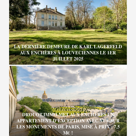
LA DERNIÈRE DEMEURE DE KARL LAGERFELD
AUX ENCHÈRES À LOUVECIENNES LE 1ER
JUILLET 2025
DROUOT.IMMO MET AUX ENCHÈRES UN
APPARTEMENT D’EXCEPTION AVEC VUE SUR
LES MONUMENTS DE PARIS, MISE À PRIX : 7,5
M€ !