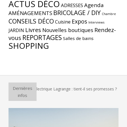
ACTUS DÉCO
Agenda
ADRESSES
BRICOLAGE / DIY
AMÉNAGEMENTS
Chambre
CONSEILS DÉCO
Expos
Cuisine
Interviews
Livres
Rendez-
Nouvelles boutiques
JARDIN
REPORTAGES
vous
Salles de bains
SHOPPING
Dernières
ur à pizza électrique Lagrange : tient-il ses promesses ?
E
infos