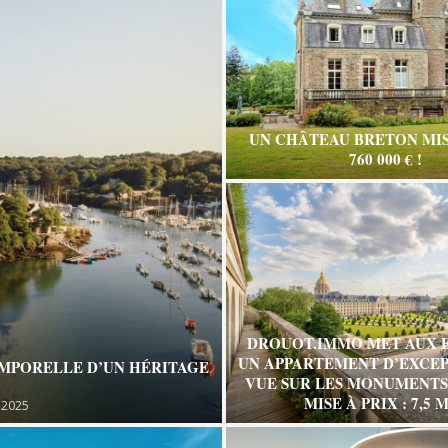
UN CHÂTEAU BRETON MIS
760 000 € !
DROUOT.IMMO MET AUX 
UN APPARTEMENT D’EXCEP
EMPORELLE D’UN HÉRITAGE
VUE SUR LES MONUMENTS 
MISE À PRIX : 7,5 M
 2025