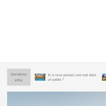
Pur
Dernières
Et si vous passiez une nuit dans
vra
un palais ?
infos
tes