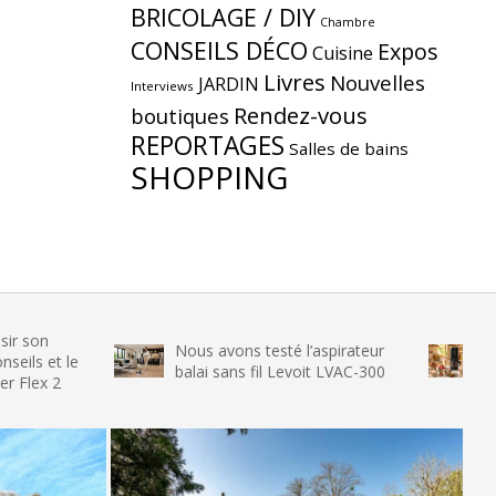
BRICOLAGE / DIY
Chambre
CONSEILS DÉCO
Expos
Cuisine
Livres
Nouvelles
JARDIN
Interviews
Rendez-vous
boutiques
REPORTAGES
Salles de bains
SHOPPING
Nous avons testé l’aspirateur
Nous avon
le
balai sans fil Levoit LVAC-300
glace SEN