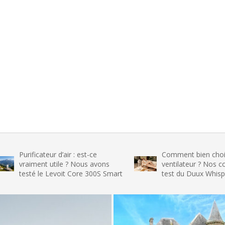
ificateur d’air : est-ce
Comment bien choisir son
iment utile ? Nous avons
ventilateur ? Nos conseils et 
té le Levoit Core 300S Smart
test du Duux Whisper Flex 2