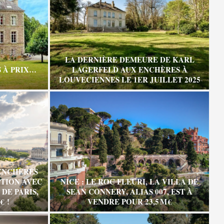
LA DERNIÈRE DEMEURE DE KARL
 À PRIX…
LAGERFELD AUX ENCHÈRES À
LOUVECIENNES LE 1ER JUILLET 2025
ENCHÈRES
TION AVEC
NICE : LE ROC FLEURI, LA VILLA DE
DE PARIS,
SEAN CONNERY, ALIAS 007, EST À
€ !
VENDRE POUR 23,5 M €