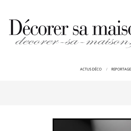
Skip
to
content
DECORER-
SA-
ACTUS DÉCO
REPORTAGE
MAISON.FR