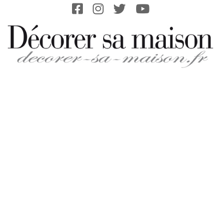
Skip
to
content
DECORER-
SA-
MAISON.FR