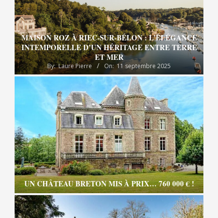
MAISON ROZ À RIEC-SUR-BÉLON : L’ÉLÉGANCE
INTEMPORELLE D’UN HÉRITAGE ENTRE TERRE
ET MER
By:
Laure Pierre
On:
11 septembre 2025
UN CHÂTEAU BRETON MIS À PRIX… 760 000 € !