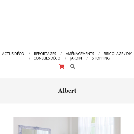
Primary
ACTUS DÉCO
REPORTAGES
AMÉNAGEMENTS
BRICOLAGE / DIY
CONSEILS DÉCO
JARDIN
SHOPPING
Navigation
Search
Menu
Albert