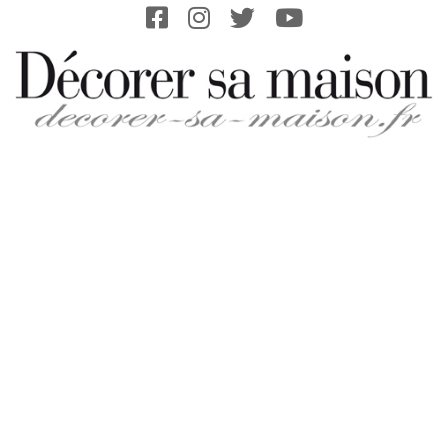
Skip
to
content
DECORER-
SA-
MAISON.FR