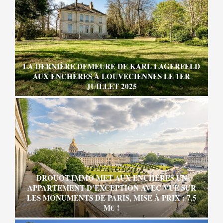
LA DERNIÈRE DEMEURE DE KARL LAGERFELD
AUX ENCHÈRES À LOUVECIENNES LE 1ER
JUILLET 2025
DROUOT.IMMO MET AUX ENCHÈRES UN
APPARTEMENT D’EXCEPTION AVEC VUE SUR
LES MONUMENTS DE PARIS, MISE À PRIX : 7,5
M€ !