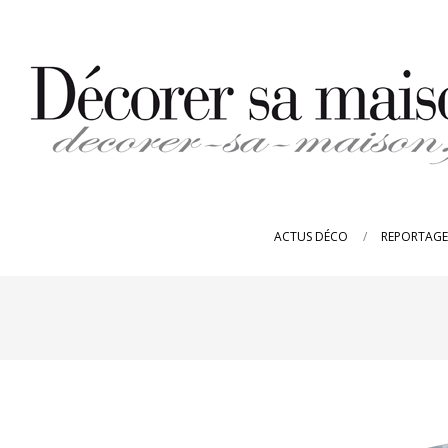
Skip
to
content
DECORER-
SA-
ACTUS DÉCO
REPORTAGE
MAISON.FR