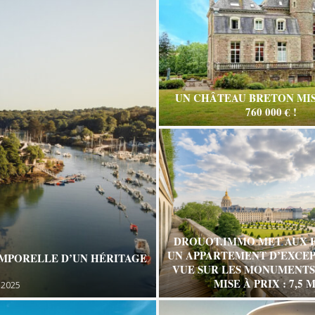
UN CHÂTEAU BRETON MIS
760 000 € !
DROUOT.IMMO MET AUX 
UN APPARTEMENT D’EXCEP
EMPORELLE D’UN HÉRITAGE
VUE SUR LES MONUMENTS 
MISE À PRIX : 7,5 M
 2025