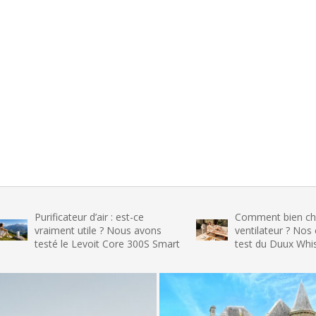
ificateur d’air : est-ce
Comment bien choisir son
aiment utile ? Nous avons
ventilateur ? Nos conseils et
sté le Levoit Core 300S Smart
test du Duux Whisper Flex 2