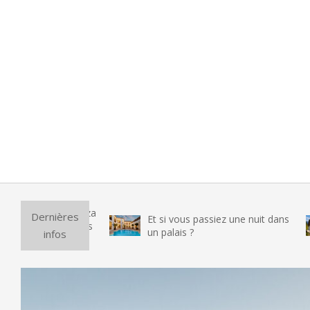
Pur
Dernières
Et si vous passiez une nuit dans
vr
un palais ?
infos
te