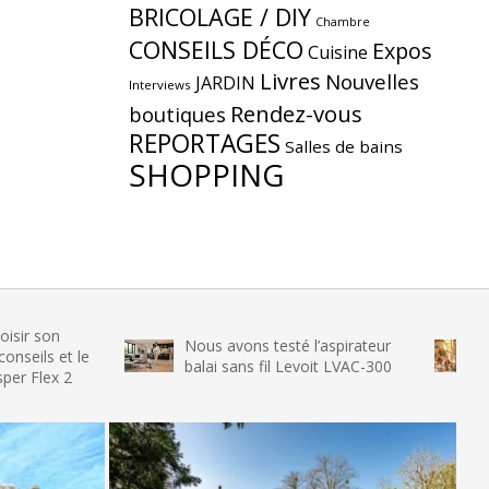
BRICOLAGE / DIY
Chambre
CONSEILS DÉCO
Expos
Cuisine
Livres
Nouvelles
JARDIN
Interviews
Rendez-vous
boutiques
REPORTAGES
Salles de bains
SHOPPING
Nous avons testé l’aspirateur
Nous avo
 le
balai sans fil Levoit LVAC-300
glace SEN