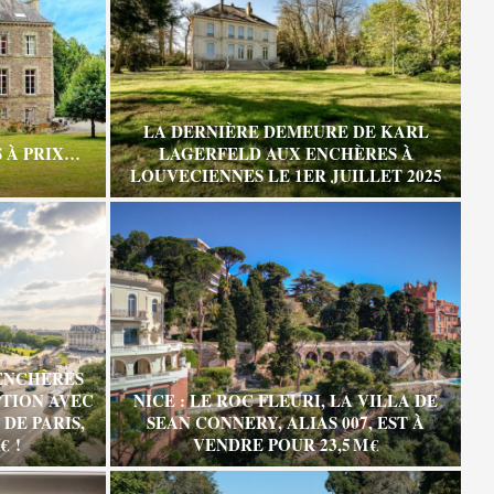
LA DERNIÈRE DEMEURE DE KARL
 À PRIX…
LAGERFELD AUX ENCHÈRES À
LOUVECIENNES LE 1ER JUILLET 2025
ENCHÈRES
TION AVEC
NICE : LE ROC FLEURI, LA VILLA DE
DE PARIS,
SEAN CONNERY, ALIAS 007, EST À
€ !
VENDRE POUR 23,5 M €