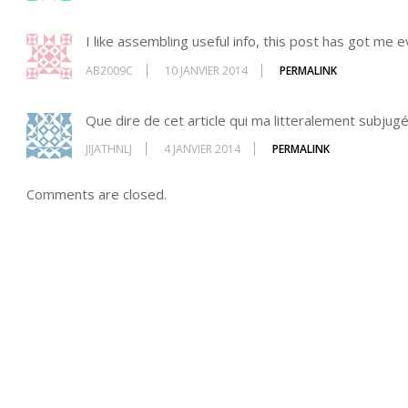
I like assembling useful info, this post has got me 
AB2009C
10 JANVIER 2014
PERMALINK
Que dire de cet article qui ma litteralement subjugé
JIJATHNLJ
4 JANVIER 2014
PERMALINK
Comments are closed.