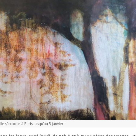
e s’expose à Paris jusqu’au 5 janvier
tous les jours, sauf lundi, de 14h à 19h au 25 place des Vosges, P