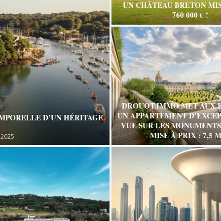
UN CHÂTEAU BRETON MIS
760 000 € !
DROUOT.IMMO MET AUX 
UN APPARTEMENT D’EXCEP
EMPORELLE D’UN HÉRITAGE
VUE SUR LES MONUMENTS 
MISE À PRIX : 7,5 M
 2025