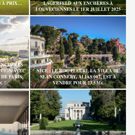
 À PRIX…
LAGERFELD AUX ENCHÈRES À
LOUVECIENNES LE 1ER JUILLET 2025
ENCHÈRES
TION AVEC
NICE : LE ROC FLEURI, LA VILLA DE
DE PARIS,
SEAN CONNERY, ALIAS 007, EST À
€ !
VENDRE POUR 23,5 M €