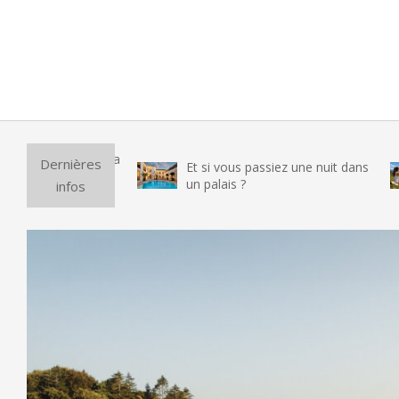
Purific
Dernières
Et si vous passiez une nuit dans
vraime
un palais ?
infos
testé 