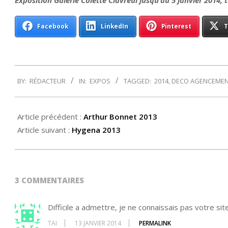
Facebook
LinkedIn
Pinterest
T
2013-
BY:
RÉDACTEUR
IN:
EXPOS
TAGGED:
2014
,
DECO AGENCEME
12-
28
Article précédent :
Arthur Bonnet 2013
Article suivant :
Hygena 2013
3 COMMENTAIRES
Difficile a admettre, je ne connaissais pas votre si
TAI
13 JANVIER 2014
PERMALINK