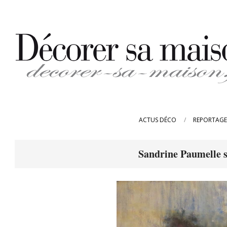
Skip
to
content
DECORER-
SA-
ACTUS DÉCO
REPORTAGE
MAISON.FR
Sandrine Paumelle s