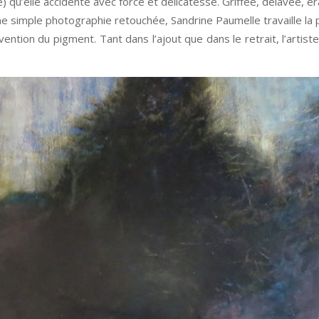
qu’elle accidente avec force et délicatesse. Griffée, délavée, éra
ne simple photographie retouchée, Sandrine Paumelle travaille la
ention du pigment. Tant dans l’ajout que dans le retrait, l’artist