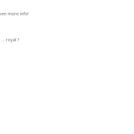
even more info!
 … royal ?