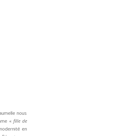
Paumelle nous
comme «
fille de
 modernité en