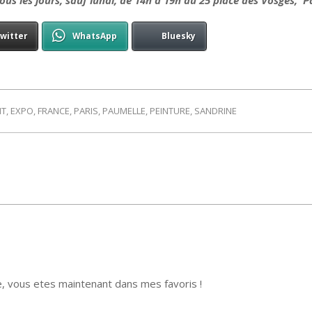
witter
WhatsApp
Bluesky
NT
,
EXPO
,
FRANCE
,
PARIS
,
PAUMELLE
,
PEINTURE
,
SANDRINE
te, vous etes maintenant dans mes favoris !