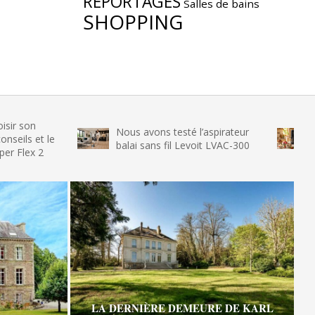
REPORTAGES
Salles de bains
SHOPPING
Nous avons testé l’aspirateur
Nous avons t
balai sans fil Levoit LVAC-300
glace SENYA M
LA DERNIÈRE DEMEURE DE KARL