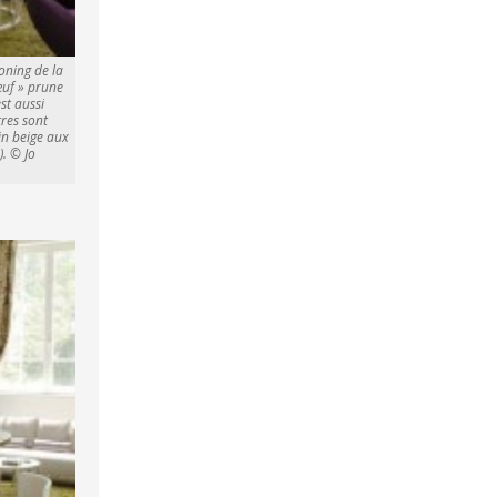
ooning de la
œuf » prune
est aussi
tres sont
lin beige aux
). © Jo