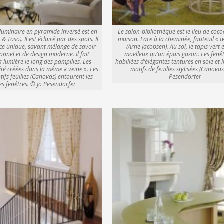
 luminaire en pyramide inversé est en
Le salon-bibliothèque est le lieu de coc
& Toso). Il est éclairé par des spots. Il
maison. Face à la cheminée, fauteuil « 
ièce unique, savant mélange de savoir-
(Arne Jacobsen). Au sol, le tapis vert 
ionnel et de design moderne. Il fait
moelleux qu’un épais gazon. Les fenê
la lumière le long des pampilles. Les
habillées d’élégantes tentures en soie et 
été créées dans la même « veine ». Les
motifs de feuilles stylisées (Canovas
ifs feuilles (Canovas) entourent les
Pesendorfer
s fenêtres. © Jo Pesendorfer