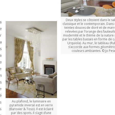
Deux styles se côtoient dans le sal
a
classique et le contemporain. Dans c
teintes douces de doré et de marr
e
relevées par l’orange des fauteuils
r
modernité et le thème de la nature 
par les tables basses en forme de cai
a
Urquiola). Au mur, le tableau (Ru
s’accorde aux formes géométriq
s
couleurs ambiantes. © Jo Pes
a
e
e
n
s
e
é
Au plafond, le luminaire en
s
pyramide inversé est en verre
s
(Barovier & Toso). Il est éclairé
par des spots. Il s’agit d’une