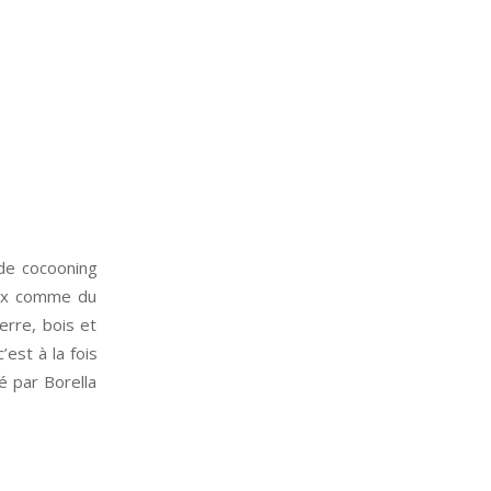
 de cocooning
eux comme du
erre, bois et
’est à la fois
sé par Borella