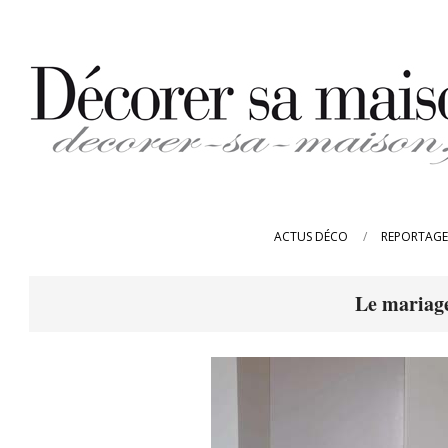
Skip
to
content
DECORER-
SA-
ACTUS DÉCO
REPORTAGE
MAISON.FR
Le mariage