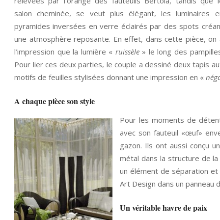
relevées par l’orange des fauteuils Bertoia, tandis que l
salon cheminée, se veut plus élégant, les luminaires e
pyramides inversées en verre éclairés par des spots créan
une atmosphère reposante. En effet, dans cette pièce, on 
l’impression que la lumière «
ruissèle
» le long des pampilles
Pour lier ces deux parties, le couple a dessiné deux tapis au
motifs de feuilles stylisées donnant une impression en «
néga
A chaque pièce son style
Pour les moments de détente
avec son fauteuil «œuf» env
gazon. Ils ont aussi conçu u
métal dans la structure de la 
un élément de séparation et de
Art Design dans un panneau de
Un véritable havre de paix