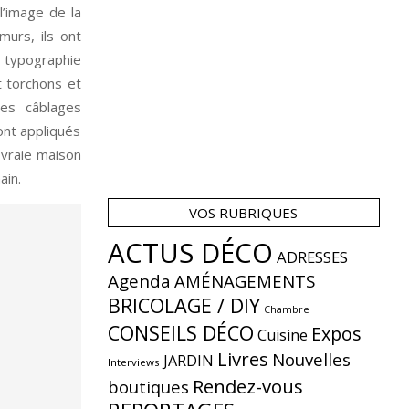
l’image de la
murs, ils ont
a typographie
t torchons et
les câblages
sont appliqués
 vraie maison
ain.
VOS RUBRIQUES
ACTUS DÉCO
ADRESSES
Agenda
AMÉNAGEMENTS
BRICOLAGE / DIY
Chambre
CONSEILS DÉCO
Expos
Cuisine
Livres
Nouvelles
JARDIN
Interviews
Rendez-vous
boutiques