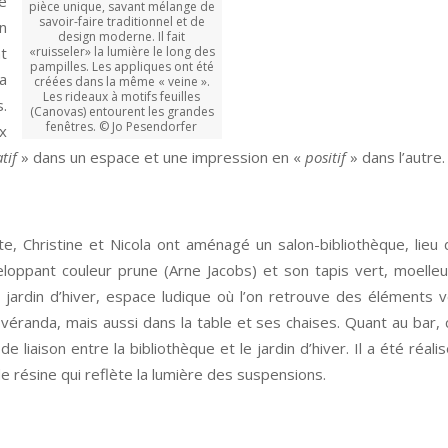
e
pièce unique, savant mélange de
savoir-faire traditionnel et de
n
design moderne. Il fait
t
«ruisseler» la lumière le long des
pampilles. Les appliques ont été
a
créées dans la même « veine ».
Les rideaux à motifs feuilles
.
(Canovas) entourent les grandes
fenêtres. © Jo Pesendorfer
x
tif
» dans un espace et une impression en «
positif
» dans l’autre.
, Christine et Nicola ont aménagé un salon-bibliothèque, lieu
eloppant couleur prune (Arne Jacobs) et son tapis vert, moell
n jardin d’hiver, espace ludique où l’on retrouve des éléments v
véranda, mais aussi dans la table et ses chaises. Quant au bar, c
 liaison entre la bibliothèque et le jardin d’hiver. Il a été réali
 résine qui reflète la lumière des suspensions.