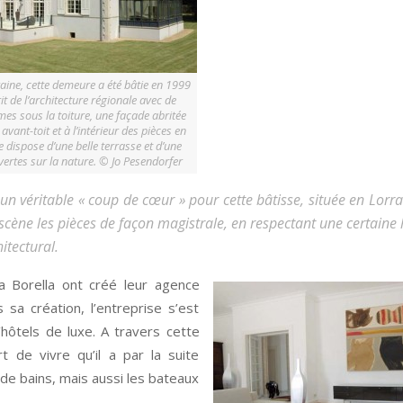
raine, cette demeure a été bâtie en 1999
it de l’architecture régionale avec de
es sous la toiture, une façade abritée
avant-toit et à l’intérieur des pièces en
le dispose d’une belle terrasse et d’une
ertes sur la nature. © Jo Pesendorfer
u un véritable « coup de cœur » pour cette bâtisse, située en Lorra
 scène les pièces de façon magistrale, en respectant une certaine 
hitectural.
la Borella ont créé leur agence
 sa création, l’entreprise s’est
’hôtels de luxe. A travers cette
t de vivre qu’il a par la suite
de bains, mais aussi les bateaux