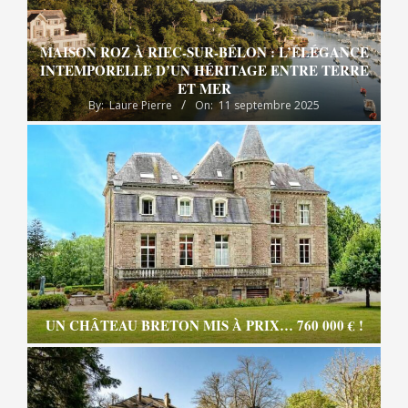
MAISON ROZ À RIEC-SUR-BÉLON : L’ÉLÉGANCE
INTEMPORELLE D’UN HÉRITAGE ENTRE TERRE
ET MER
By:
Laure Pierre
On:
11 septembre 2025
UN CHÂTEAU BRETON MIS À PRIX… 760 000 € !