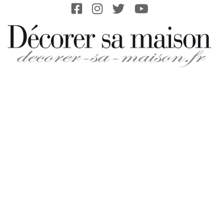
Skip
to
content
DECORER-
SA-
MAISON.FR