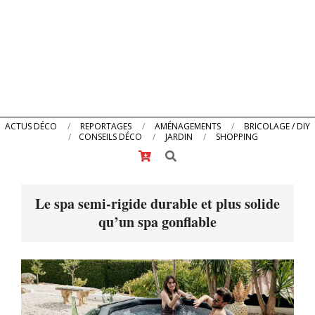
Primary
ACTUS DÉCO
REPORTAGES
AMÉNAGEMENTS
BRICOLAGE / DIY
CONSEILS DÉCO
JARDIN
SHOPPING
Navigation
Search
Menu
Le spa semi-rigide durable et plus solide
qu’un spa gonflable