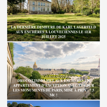
LA DERNIÈRE DEMEURE DE KARL LAGERFELD
AUX ENCHÈRES À LOUVECIENNES LE 1ER
JUILLET 2025
DROUOT.IMMO MET AUX ENCHÈRES UN
APPARTEMENT D’EXCEPTION AVEC VUE SUR
LES MONUMENTS DE PARIS, MISE À PRIX : 7,5
M€ !