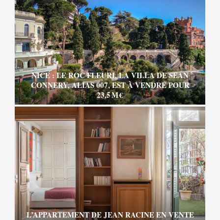
NICE : LE ROC FLEURI, LA VILLA DE SEAN
CONNERY, ALIAS 007, EST À VENDRE POUR
23,5 M €
L’APPARTEMENT DE JEAN RACINE EN VENTE