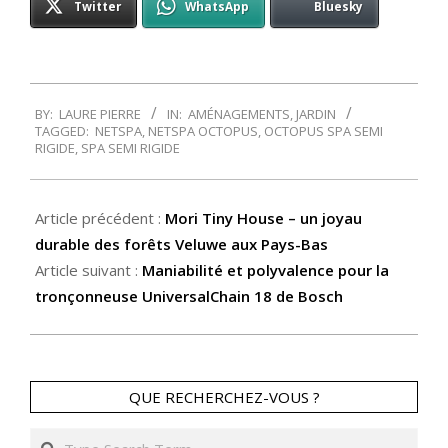
Twitter
WhatsApp
Bluesky
2023-
BY:
LAURE PIERRE
IN:
AMÉNAGEMENTS
,
JARDIN
05-
TAGGED:
NETSPA
,
NETSPA OCTOPUS
,
OCTOPUS SPA SEMI
15
RIGIDE
,
SPA SEMI RIGIDE
Article précédent :
Mori Tiny House – un joyau
durable des forêts Veluwe aux Pays-Bas
Article suivant :
Maniabilité et polyvalence pour la
tronçonneuse UniversalChain 18 de Bosch
QUE RECHERCHEZ-VOUS ?
Search