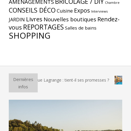
BRICOLAGE / DIY
AMÉNAGEMENTS
Chambre
CONSEILS DÉCO
Expos
Cuisine
Interviews
Livres
Rendez-
Nouvelles boutiques
JARDIN
REPORTAGES
vous
Salles de bains
SHOPPING
Dernières
a électrique Lagrange : tient-il ses promesses ?
Et si vous 
infos