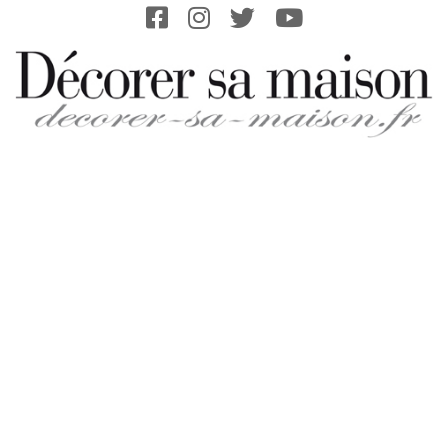
Skip
to
content
DECORER-
SA-
MAISON.FR