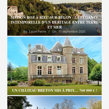
MAISON ROZ À RIEC-SUR-BÉLON : L’ÉLÉGANCE
INTEMPORELLE D’UN HÉRITAGE ENTRE TERRE
ET MER
By:
Laure Pierre
On:
11 septembre 2025
UN CHÂTEAU BRETON MIS À PRIX… 760 000 € !