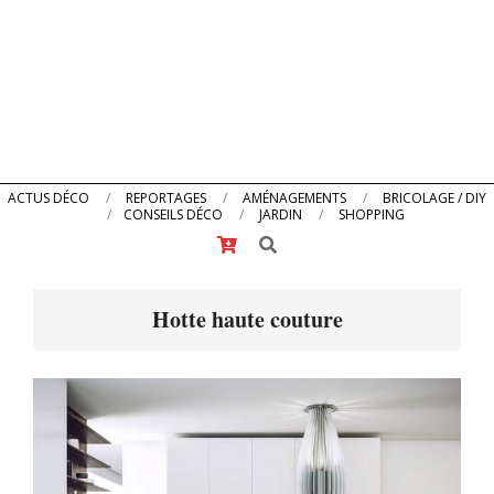
Primary
ACTUS DÉCO
REPORTAGES
AMÉNAGEMENTS
BRICOLAGE / DIY
CONSEILS DÉCO
JARDIN
SHOPPING
Navigation
Search
Menu
Hotte haute couture