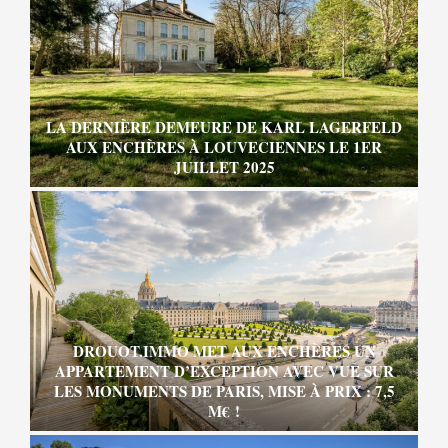
LA DERNIÈRE DEMEURE DE KARL LAGERFELD
AUX ENCHÈRES À LOUVECIENNES LE 1ER
JUILLET 2025
DROUOT.IMMO MET AUX ENCHÈRES UN
APPARTEMENT D’EXCEPTION AVEC VUE SUR
LES MONUMENTS DE PARIS, MISE À PRIX : 7,5
M€ !