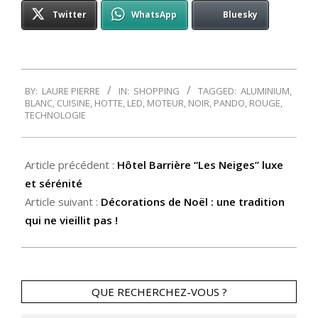
Twitter
WhatsApp
Bluesky
2016-
BY:
LAURE PIERRE
IN:
SHOPPING
TAGGED:
ALUMINIUM
,
11-
BLANC
,
CUISINE
,
HOTTE
,
LED
,
MOTEUR
,
NOIR
,
PANDO
,
ROUGE
,
17
TECHNOLOGIE
Article précédent :
Hôtel Barrière “Les Neiges” luxe
et sérénité
Article suivant :
Décorations de Noël : une tradition
qui ne vieillit pas !
QUE RECHERCHEZ-VOUS ?