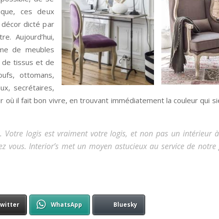
ique, ces deux
 décor dicté par
re. Aujourd’hui,
amme de meubles
 de tissus et de
poufs, ottomans,
ux, secrétaires,
où il fait bon vivre, en trouvant immédiatement la couleur qui si
Votre logis est vraiment votre logis, et non pas un intérieur
ez vous. Interior’s met un moyen astucieux au service de notre
witter
WhatsApp
Bluesky