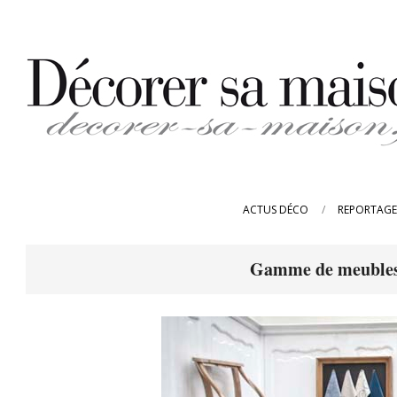
Skip
to
content
DECORER-
SA-
ACTUS DÉCO
REPORTAGE
MAISON.FR
Gamme de meubles p