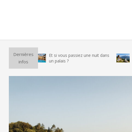
Purificateu
Dernières
Et si vous passiez une nuit dans
vraiment 
un palais ?
infos
testé le 