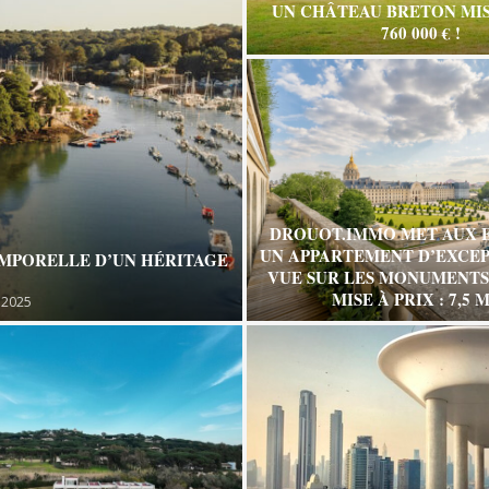
UN CHÂTEAU BRETON MIS
760 000 € !
DROUOT.IMMO MET AUX 
UN APPARTEMENT D’EXCEP
EMPORELLE D’UN HÉRITAGE
VUE SUR LES MONUMENTS 
MISE À PRIX : 7,5 M
 2025