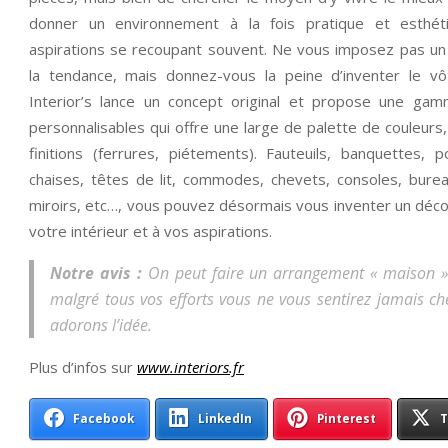
donner un environnement à la fois pratique et esthét
aspirations se recoupant souvent. Ne vous imposez pas un
la tendance, mais donnez-vous la peine d’inventer le vôt
Interior’s lance un concept original et propose une g
personnalisables qui offre une large de palette de couleurs,
finitions (ferrures, piétements). Fauteuils, banquettes, 
chaises, têtes de lit, commodes, chevets, consoles, burea
miroirs, etc…, vous pouvez désormais vous inventer un décor 
votre intérieur et à vos aspirations.
Notre avis :
On peut faire un arrangement « maison ». 
malgré tous vos efforts vous ne vous sentirez jamais ch
adorons l’idée.
Plus d’infos sur
www.interiors.fr
Facebook
LinkedIn
Pinterest
T