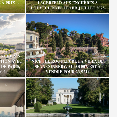
 À PRIX…
LAGERFELD AUX ENCHÈRES À
LOUVECIENNES LE 1ER JUILLET 2025
ENCHÈRES
TION AVEC
NICE : LE ROC FLEURI, LA VILLA DE
DE PARIS,
SEAN CONNERY, ALIAS 007, EST À
€ !
VENDRE POUR 23,5 M €