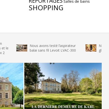
REPORTAGES
Salles de bains
SHOPPING
Nous avons testé l’aspirateur
Nous avons test
balai sans fil Levoit LVAC-300
glace SENYA My 
LA DERNIÈRE DEMEURE DE KARL