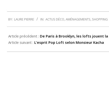
2016-
BY:
LAURE PIERRE
IN:
ACTUS DÉCO
,
AMÉNAGEMENTS
,
SHOPPING
06-
07
Article précédent :
De Paris à Brooklyn, les lofts jouent la
Article suivant :
L’esprit Pop Loft selon Monsieur Kacha