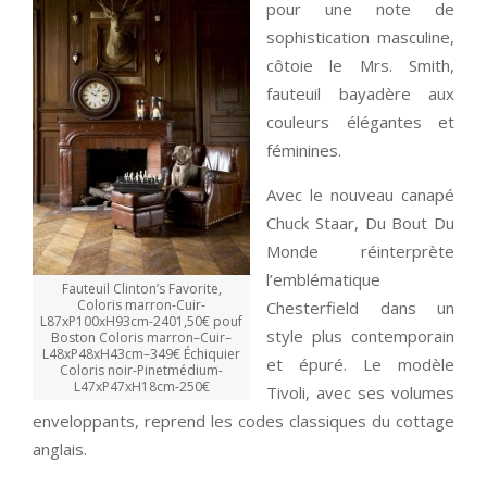
pour une note de
sophistication masculine,
côtoie le Mrs. Smith,
fauteuil bayadère aux
couleurs élégantes et
féminines.
Avec le nouveau canapé
Chuck Staar, Du Bout Du
Monde réinterprète
l’emblématique
Fauteuil Clinton’s Favorite,
Coloris marron-Cuir-
Chesterfield dans un
L87xP100xH93cm-2401,50€ pouf
style plus contemporain
Boston Coloris marron–Cuir–
L48xP48xH43cm–349€ Échiquier
et épuré. Le modèle
Coloris noir-Pinetmédium-
L47xP47xH18cm-250€
Tivoli, avec ses volumes
enveloppants, reprend les codes classiques du cottage
anglais.