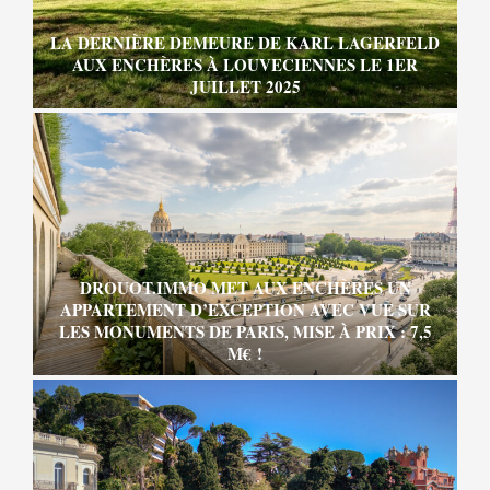
LA DERNIÈRE DEMEURE DE KARL LAGERFELD
AUX ENCHÈRES À LOUVECIENNES LE 1ER
JUILLET 2025
DROUOT.IMMO MET AUX ENCHÈRES UN
APPARTEMENT D’EXCEPTION AVEC VUE SUR
LES MONUMENTS DE PARIS, MISE À PRIX : 7,5
M€ !