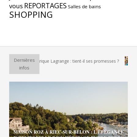
REPORTAGES
vous
Salles de bains
SHOPPING
Dernières
 pizza électrique Lagrange : tient-il ses promesses ?
Et si
infos
MAISON ROZ À RIEC-SUR-BÉLON : L’ÉLÉGANCE