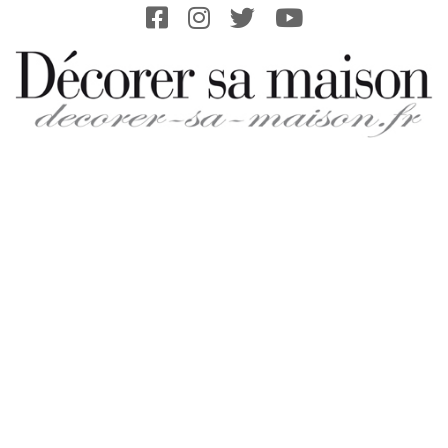
Skip
to
content
DECORER-
SA-
MAISON.FR