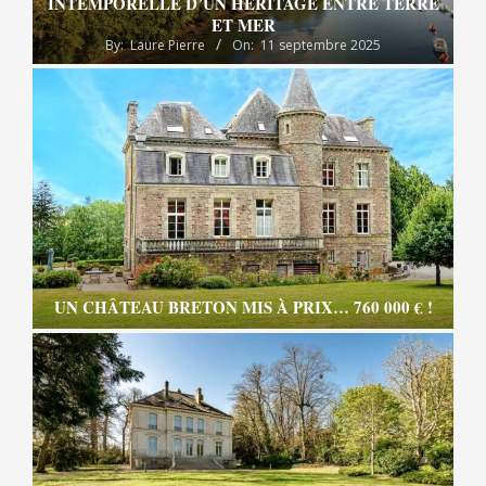
INTEMPORELLE D’UN HÉRITAGE ENTRE TERRE
ET MER
By:
Laure Pierre
On:
11 septembre 2025
UN CHÂTEAU BRETON MIS À PRIX… 760 000 € !