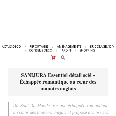
Primary
ACTUS DÉCO
REPORTAGES
AMÉNAGEMENTS
BRICOLAGE / DIY
CONSEILS DÉCO
JARDIN
SHOPPING
Navigation
Search
Menu
SANIJURA Essentiel détail scié »
Échappée romantique au cœur des
manoirs anglais
Du Bout Du Monde ose une échappée romantique
au cœur des manoirs anglais et propose des assises