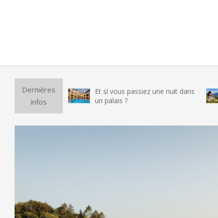
Purif
Dernières
Et si vous passiez une nuit dans
vraim
un palais ?
infos
testé