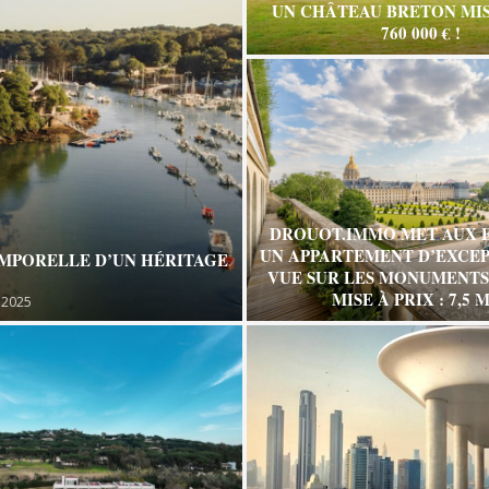
UN CHÂTEAU BRETON MIS
760 000 € !
DROUOT.IMMO MET AUX 
UN APPARTEMENT D’EXCEP
EMPORELLE D’UN HÉRITAGE
VUE SUR LES MONUMENTS 
MISE À PRIX : 7,5 M
 2025