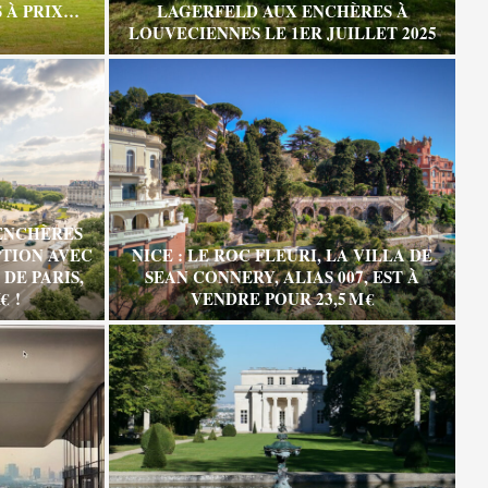
 À PRIX…
LAGERFELD AUX ENCHÈRES À
LOUVECIENNES LE 1ER JUILLET 2025
ENCHÈRES
TION AVEC
NICE : LE ROC FLEURI, LA VILLA DE
DE PARIS,
SEAN CONNERY, ALIAS 007, EST À
€ !
VENDRE POUR 23,5 M €