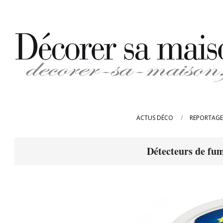
Skip
to
content
DECORER-
SA-
ACTUS DÉCO
REPORTAGE
MAISON.FR
Détecteurs de fu