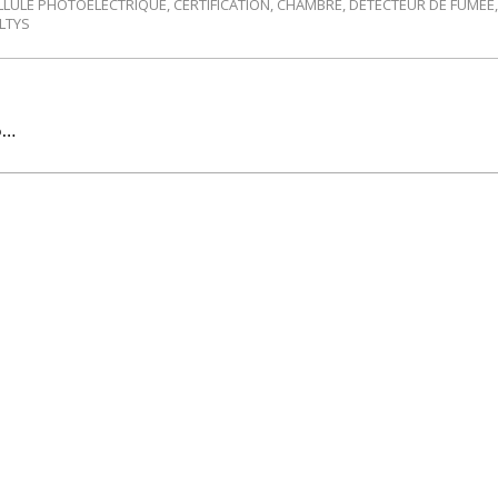
LLULE PHOTOÉLECTRIQUE
,
CERTIFICATION
,
CHAMBRE
,
DÉTECTEUR DE FUMÉE
LTYS
o…