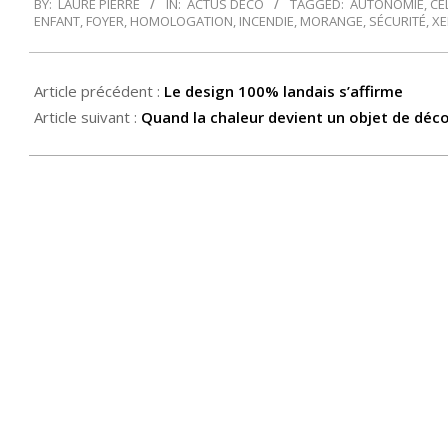
BY:
LAURE PIERRE
IN:
ACTUS DÉCO
TAGGED:
AUTONOMIE
,
CE
02-
ENFANT
,
FOYER
,
HOMOLOGATION
,
INCENDIE
,
MORANGE
,
SÉCURITÉ
,
XE
11
Article précédent :
Le design 100% landais s’affirme
Article suivant :
Quand la chaleur devient un objet de déc