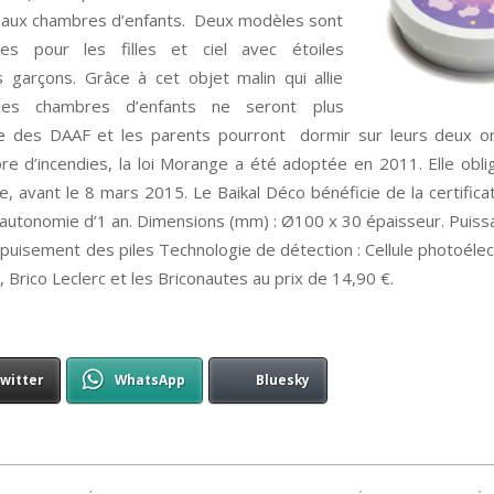
ié aux chambres d’enfants. Deux modèles sont
s pour les filles et ciel avec étoiles
garçons. Grâce à cet objet malin qui allie
 les chambres d’enfants ne seront plus
 des DAAF et les parents pourront dormir sur leurs deux oreil
e d’incendies, la loi Morange a été adoptée en 2011. Elle obli
, avant le 8 mars 2015. Le Baikal Déco bénéficie de la certifica
 autonomie d’1 an. Dimensions (mm) : Ø100 x 30 épaisseur. Puiss
t épuisement des piles Technologie de détection : Cellule photoéle
, Brico Leclerc et les Briconautes au prix de 14,90 €.
witter
WhatsApp
Bluesky