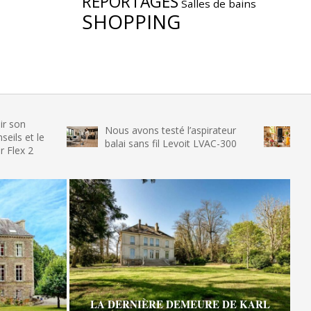
REPORTAGES
Salles de bains
SHOPPING
Nous avons testé l’aspirateur
Nous avons 
balai sans fil Levoit LVAC-300
glace SENYA
LA DERNIÈRE DEMEURE DE KARL