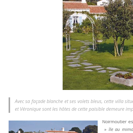
Avec sa façade blanche et ses volets bleus, cette villa sit
et Véronique sont les hôtes de cette paisible demeure imp
Noirmoutier es
»
île au mim