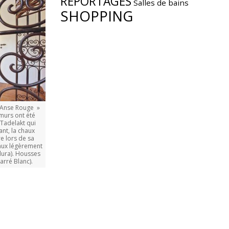
REPORTAGES
Salles de bains
SHOPPING
 Anse Rouge »
murs ont été
Tadelakt qui
nt, la chaux
re lors de sa
eaux légèrement
ura). Housses
arré Blanc).