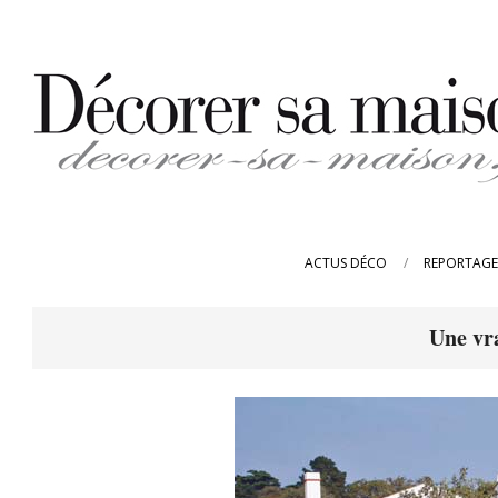
Skip
to
content
DECORER-
SA-
ACTUS DÉCO
REPORTAGE
MAISON.FR
Une vr