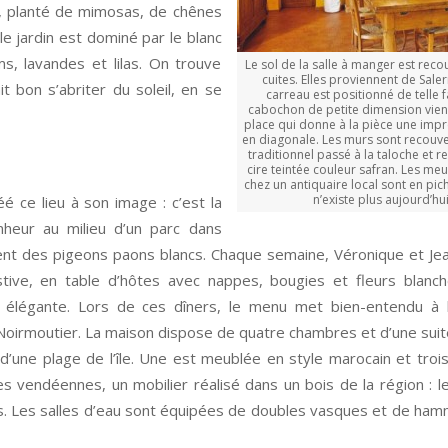
ri, planté de mimosas, de chênes
e jardin est dominé par le blanc
ums, lavandes et lilas. On trouve
Le sol de la salle à manger est reco
cuites. Elles proviennent de Sal
t bon s’abriter du soleil, en se
carreau est positionné de telle 
cabochon de petite dimension vien
place qui donne à la pièce une impr
en diagonale. Les murs sont recouve
traditionnel passé à la taloche et r
cire teintée couleur safran. Les me
chez un antiquaire local sont en pich
n’existe plus aujourd’h
é ce lieu à son image : c’est la
heur au milieu d’un parc dans
tent des pigeons paons blancs. Chaque semaine, Véronique et J
stive, en table d’hôtes avec nappes, bougies et fleurs blanc
 élégante. Lors de ces dîners, le menu met bien-entendu à l
 Noirmoutier. La maison dispose de quatre chambres et d’une suit
d’une plage de l’île. Une est meublée en style marocain et troi
s vendéennes, un mobilier réalisé dans un bois de la région : le
. Les salles d’eau sont équipées de doubles vasques et de ha