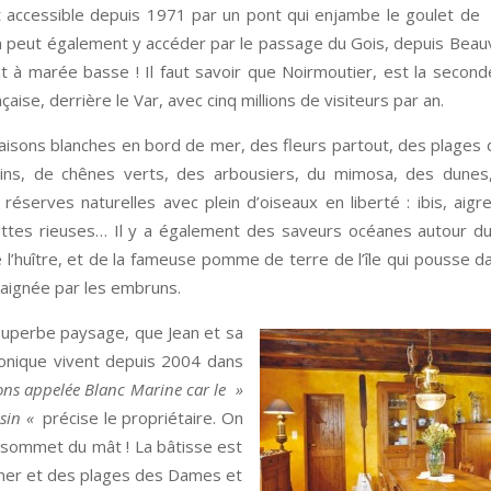
st accessible depuis 1971 par un pont qui enjambe le goulet de
 peut également y accéder par le passage du Gois, depuis Beau
 à marée basse ! Il faut savoir que Noirmoutier, est la second
çaise, derrière le Var, avec cinq millions de visiteurs par an.
 maisons blanches en bord de mer, des fleurs partout, des plages d
ins, de chênes verts, des arbousiers, du mimosa, des dunes
réserves naturelles avec plein d’oiseaux en liberté : ibis, aigr
ttes rieuses… Il y a également des saveurs océanes autour du 
e l’huître, et de la fameuse pomme de terre de l’île qui pousse d
aignée par les embruns.
superbe paysage, que Jean et sa
nique vivent depuis 2004 dans
ons appelée Blanc Marine car le »
ssin «
précise le propriétaire. On
u sommet du mât ! La bâtisse est
a mer et des plages des Dames et