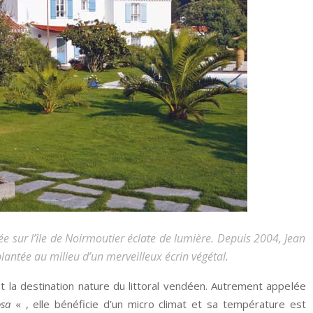
uée sur l’île de Noirmoutier éclate de lumière. Depuis 2004, Jean
lantée au milieu d’un merveilleux écrin végétal.
t la destination nature du littoral vendéen. Autrement appelée
osa
« , elle bénéficie d’un micro climat et sa température est