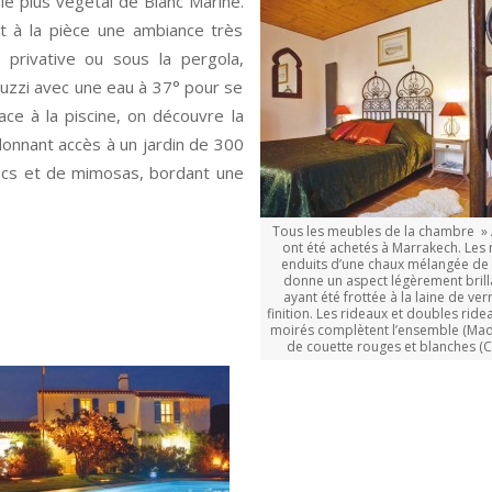
le plus végétal de Blanc Marine.
t à la pièce une ambiance très
 privative ou sous la pergola,
cuzzi avec une eau à 37° pour se
ace à la piscine, on découvre la
donnant accès à un jardin de 300
ancs et de mimosas, bordant une
Tous les meubles de la chambre »
ont été achetés à Marrakech. Les 
enduits d’une chaux mélangée de 
donne un aspect légèrement brilla
ayant été frottée à la laine de ver
finition. Les rideaux et doubles rid
moirés complètent l’ensemble (Mad
de couette rouges et blanches (C