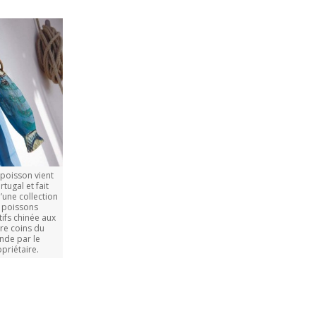
 poisson vient
tugal et fait
’une collection
 poissons
ifs chinée aux
re coins du
de par le
priétaire.