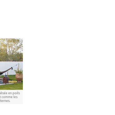
alisée en poils
ut comme les
nternes.