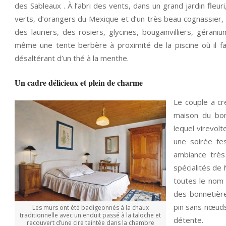
des Sableaux . À l’abri des vents, dans un grand jardin fleu
verts, d’orangers du Mexique et d’un très beau cognassier, l
des lauriers, des rosiers, glycines, bougainvilliers, gérani
même une tente berbère à proximité de la piscine où il fai
désaltérant d’un thé à la menthe.
Un cadre délicieux et plein de charme
Le couple a cré
maison du bon
lequel virevol
une soirée fe
ambiance très
spécialités de
toutes le nom 
des bonnetière
pin sans nœuds
Les murs ont été badigeonnés à la chaux
traditionnelle avec un enduit passé à la taloche et
détente.
recouvert d’une cire teintée dans la chambre