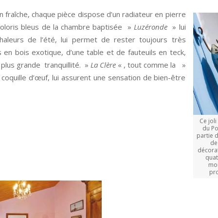
n fraîche, chaque pièce dispose d’un radiateur en pierre
 coloris bleus de la chambre baptisée »
Luzéronde
» lui
aleurs de l’été, lui permet de rester toujours très
 en bois exotique, d’une table et de fauteuils en teck,
 plus grande tranquillité. »
La Clère
« , tout comme la »
coquille d’œuf, lui assurent une sensation de bien-être
Ce joli
du Por
partie d
de
décorat
quat
mon
pro