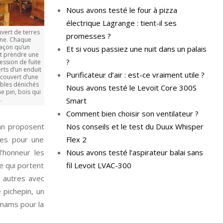
Nous avons testé le four à pizza
électrique Lagrange : tient-il ses
uvert de terres
promesses ?
erne. Chaque
façon qu’un
Et si vous passiez une nuit dans un palais
t prendre une
?
ession de fuite
rts d’un enduit
Purificateur d’air : est-ce vraiment utile ?
ecouvert d’une
ubles dénichés
Nous avons testé le Levoit Core 300S
e pin, bois qui
ui.
Smart
Comment bien choisir son ventilateur ?
ean proposent
Nos conseils et le test du Duux Whisper
hes pour une
Flex 2
’honneur les
Nous avons testé l’aspirateur balai sans
e qui portent
fil Levoit LVAC-300
s autres avec
 pichepin, un
mmams pour la