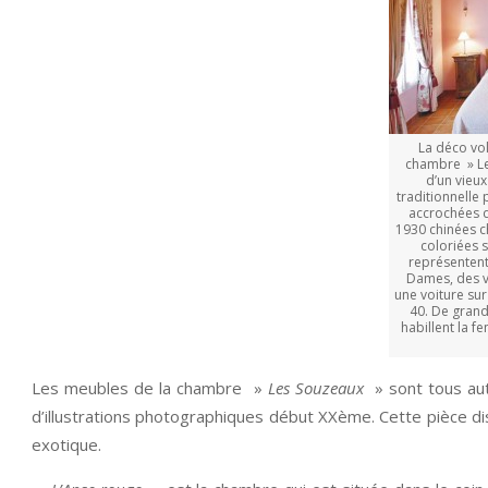
La déco vol
chambre » Le
d’un vieux
traditionnelle 
accrochées 
1930 chinées ch
coloriées 
représentent
Dames, des vo
une voiture su
40. De grand
habillent la f
Les meubles de la chambre »
Les Souzeaux
» sont tous au
d’illustrations photographiques début XXème. Cette pièce 
exotique.