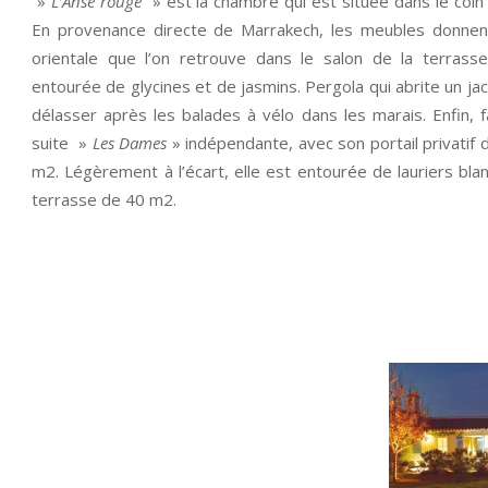
»
L’Anse rouge
» est la chambre qui est située dans le coin 
En provenance directe de Marrakech, les meubles donnen
orientale que l’on retrouve dans le salon de la terrasse
entourée de glycines et de jasmins. Pergola qui abrite un ja
délasser après les balades à vélo dans les marais. Enfin, f
suite »
Les Dames
» indépendante, avec son portail privatif 
m2. Légèrement à l’écart, elle est entourée de lauriers bl
terrasse de 40 m2.