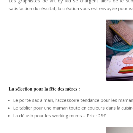
Les graphistes de art by kid se chargent alors de le subl
satisfaction du résultat, la création vous est envoyée pour val
La sélection pour la fête des mères :
Le porte sac à main, l’accessoire tendance pour les maman
Le tablier pour une maman toute en couleurs dans la cuisine 
La clé usb pour les working mums – Prix : 28€