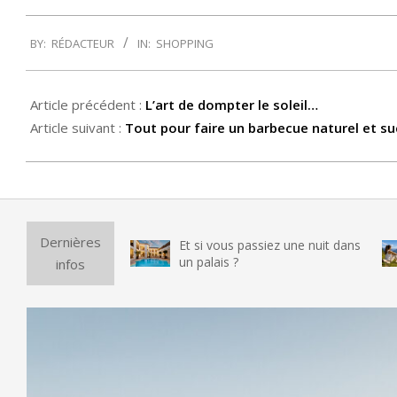
2014-
BY:
RÉDACTEUR
IN:
SHOPPING
03-
31
Article précédent :
L’art de dompter le soleil…
Article suivant :
Tout pour faire un barbecue naturel et su
Purif
Dernières
Et si vous passiez une nuit dans
vraim
un palais ?
infos
testé