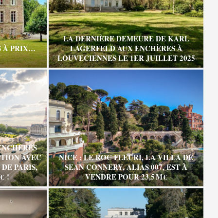
LA DERNIÈRE DEMEURE DE KARL
 À PRIX…
LAGERFELD AUX ENCHÈRES À
LOUVECIENNES LE 1ER JUILLET 2025
ENCHÈRES
TION AVEC
NICE : LE ROC FLEURI, LA VILLA DE
DE PARIS,
SEAN CONNERY, ALIAS 007, EST À
€ !
VENDRE POUR 23,5 M €