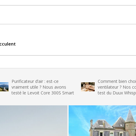
cculent
icateur d’air : est-ce
Comment bien choisir son
ent utile ? Nous avons
ventilateur ? Nos conseils et le
 le Levoit Core 300S Smart
test du Duux Whisper Flex 2