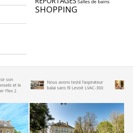
REPORTAGES
Salles de bains
SHOPPING
Nous avons testé l’aspirateur
Nous avons 
balai sans fil Levoit LVAC-300
glace SENYA