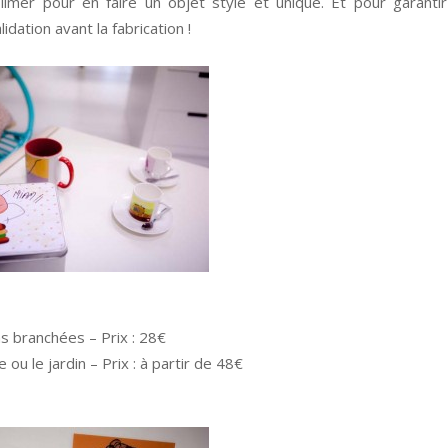
imer pour en faire un objet stylé et unique. Et pour garanti
idation avant la fabrication !
s branchées – Prix : 28€
ou le jardin – Prix : à partir de 48€