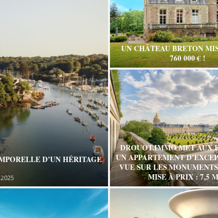
UN CHÂTEAU BRETON MIS
760 000 € !
DROUOT.IMMO MET AUX 
UN APPARTEMENT D’EXCEP
EMPORELLE D’UN HÉRITAGE
VUE SUR LES MONUMENTS 
MISE À PRIX : 7,5 M
 2025