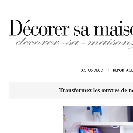
Skip
to
content
DECORER-
SA-
ACTUS DÉCO
REPORTAGE
MAISON.FR
Transformez les œuvres de nos