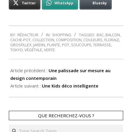
Twitter
WhatsApp
Bluesky
2014-
BY:
RÉDACTEUR
IN:
SHOPPING
TAGGED:
BAC
,
BALCON
,
01-
CACHE-POT
,
COLLECTION
,
COMPOSITION
,
COULEURS
,
FLORALE
,
14
GROSFILLEX
,
JARDIN
,
PLANTE
,
POT
,
SOUCOUPE
,
TERRASSE
,
TOKYO
,
VÉGÉTALE
,
VERTE
Article précédent :
Une palissade sur mesure au
design contemporain
Article suivant :
Une Kids déco intelligente
QUE RECHERCHEZ-VOUS ?
Search