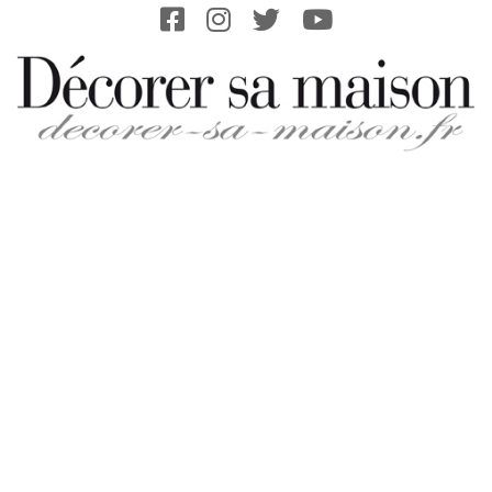
Skip
to
content
DECORER-
SA-
MAISON.FR