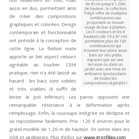
non seulement en solo, mais
de 61cm jusqu’à 1,20m
aussi en duo, permettant ainsi
de hauteur, la collection
Tokyo offre de multiples
de créer des compositions
combinaisons qui
proposent un nouvel
graphiques et colorées. Design
usage du bac à plantes.
contemporain et fonctionnalité
Les 5 couleurs et les 6
hauteurs (de 19 à 67 cm)
ont présidé à la conception de
permettent plus de 100
combinaisons qui
cette ligne. La finition mate
trouvent leur place aussi
bien sur des petits
apporte un bel aspect velours
espaces que sur une
agréable au toucher. Côté
terrasse ou dans un
jardin avec une mise en
pratique, rien n’a été laissé au
ambiance spectaculaire
de toutes les
hasard : les bacs sont solides
compositions végétales !
et très stables (il suffit de
lester le pot inférieur). Les parois opposent une
remarquable résistance à la déformation après
remplissage. Enfin, la soucoupe intégrée se déclipse et
se repositionne facilement. Prix : 120 € environ pour le
grand modèle de 1,20 m de hauteur. En vente dans les
GSB et jardineries. Plus d’infos sur
www.grosfillex.com