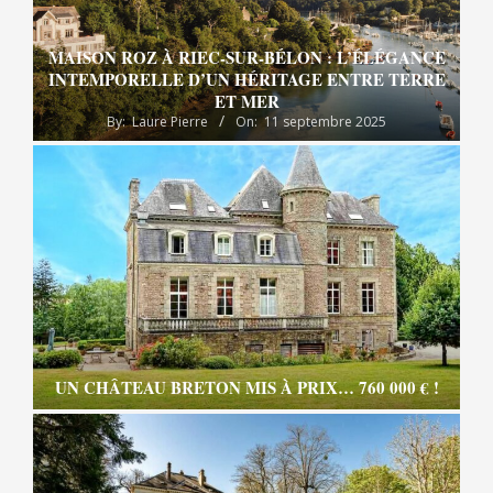
MAISON ROZ À RIEC-SUR-BÉLON : L’ÉLÉGANCE
INTEMPORELLE D’UN HÉRITAGE ENTRE TERRE
ET MER
By:
Laure Pierre
On:
11 septembre 2025
UN CHÂTEAU BRETON MIS À PRIX… 760 000 € !