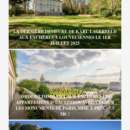
LA DERNIÈRE DEMEURE DE KARL LAGERFELD
AUX ENCHÈRES À LOUVECIENNES LE 1ER
JUILLET 2025
DROUOT.IMMO MET AUX ENCHÈRES UN
APPARTEMENT D’EXCEPTION AVEC VUE SUR
LES MONUMENTS DE PARIS, MISE À PRIX : 7,5
M€ !