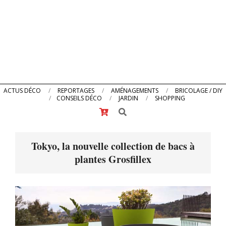
Primary
ACTUS DÉCO
REPORTAGES
AMÉNAGEMENTS
BRICOLAGE / DIY
CONSEILS DÉCO
JARDIN
SHOPPING
Navigation
Search
Menu
Tokyo, la nouvelle collection de bacs à
plantes Grosfillex