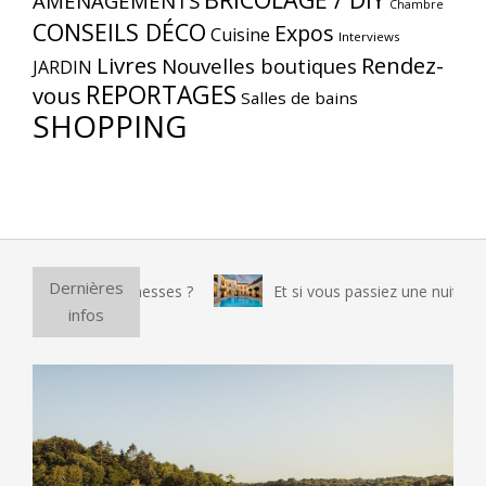
AMÉNAGEMENTS
Chambre
CONSEILS DÉCO
Expos
Cuisine
Interviews
Livres
Rendez-
Nouvelles boutiques
JARDIN
REPORTAGES
vous
Salles de bains
SHOPPING
Dernières
nt-il ses promesses ?
Et si vous passiez une nuit dans un pal
infos