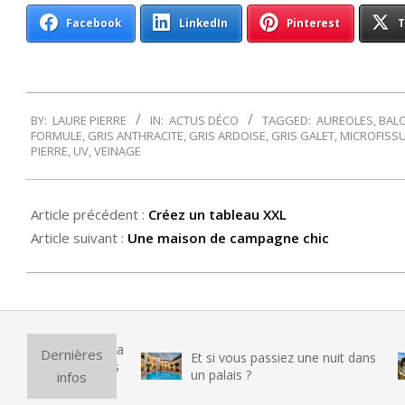
Facebook
LinkedIn
Pinterest
T
2016-
BY:
LAURE PIERRE
IN:
ACTUS DÉCO
TAGGED:
AUREOLES
,
BAL
04-
FORMULE
,
GRIS ANTHRACITE
,
GRIS ARDOISE
,
GRIS GALET
,
MICROFISS
05
PIERRE
,
UV
,
VEINAGE
Article précédent :
Créez un tableau XXL
Article suivant :
Une maison de campagne chic
Purific
Dernières
Et si vous passiez une nuit dans
vraime
un palais ?
infos
testé 