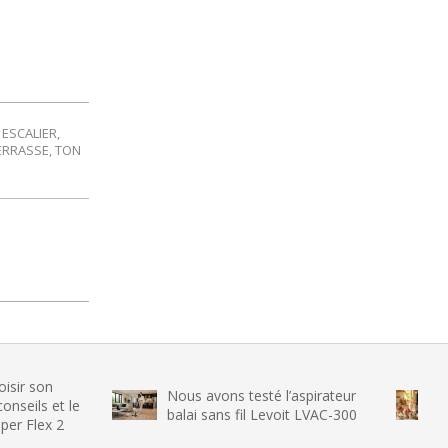
,
ESCALIER
,
ERRASSE
,
TON
Nous avons testé l’aspirateur
Nous avons t
balai sans fil Levoit LVAC-300
glace SENYA 