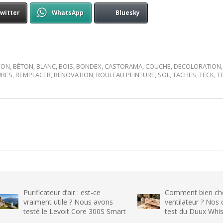
witter
WhatsApp
Bluesky
CON
,
BÉTON
,
BLANC
,
BOIS
,
BONDEX
,
CASTORAMA
,
COUCHE
,
DECOLORATION
URES
,
REMPLACER
,
RENOVATION
,
ROULEAU PEINTURE
,
SOL
,
TACHES
,
TECK
,
T
ateur d’air : est-ce
Comment bien choisir son
nt utile ? Nous avons
ventilateur ? Nos conseils et le
le Levoit Core 300S Smart
test du Duux Whisper Flex 2