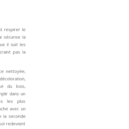
t respirer le
i sécurise la
e il suit les
craint pas la
ce nettoyée,
décoloration,
sé du bois,
mplir dans un
es les plus
uche avec un
e la seconde
sol redevient