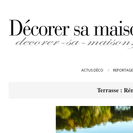
Skip
to
content
DECORER-
SA-
ACTUS DÉCO
REPORTAGE
MAISON.FR
Terrasse : Ré