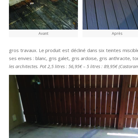
Avant
Après
gros travaux. Le produit est décliné dans six teintes miscib
ses envies : blanc, gris galet, gris ardoise, gris anthracite, t
les architectes. Pot 2,5 litres : 56,95€ – 5 litres : 89,95€ (Castora