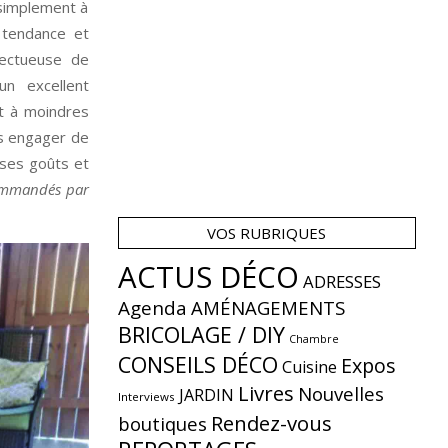
 simplement à
 tendance et
ectueuse de
un excellent
t à moindres
ns engager de
 ses goûts et
commandés par
VOS RUBRIQUES
ACTUS DÉCO
ADRESSES
Agenda
AMÉNAGEMENTS
BRICOLAGE / DIY
Chambre
CONSEILS DÉCO
Expos
Cuisine
Livres
Nouvelles
JARDIN
Interviews
Rendez-vous
boutiques