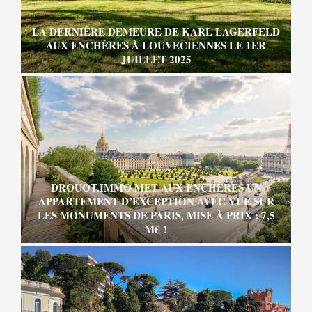
LA DERNIÈRE DEMEURE DE KARL LAGERFELD
AUX ENCHÈRES À LOUVECIENNES LE 1ER
JUILLET 2025
DROUOT.IMMO MET AUX ENCHÈRES UN
APPARTEMENT D’EXCEPTION AVEC VUE SUR
LES MONUMENTS DE PARIS, MISE À PRIX : 7,5
M€ !