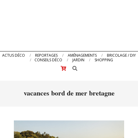
Primary
ACTUS DÉCO
REPORTAGES
AMÉNAGEMENTS
BRICOLAGE / DIY
CONSEILS DÉCO
JARDIN
SHOPPING
Navigation
Search
Menu
vacances bord de mer bretagne