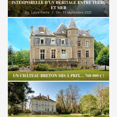
INTEMPORELLE D’UN HÉRITAGE ENTRE TERRE
ET MER
By:
Laure Pierre
On:
11 septembre 2025
UN CHÂTEAU BRETON MIS À PRIX… 760 000 € !