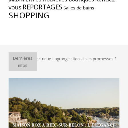
REPORTAGES
vous
Salles de bains
SHOPPING
Dernières
our à pizza électrique Lagrange : tient-il ses promesses ?
E
infos
MAISON ROZ À RIEC-SUR-BÉLON : L’ÉLÉGANCE