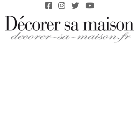
Skip
to
content
DECORER-
SA-
MAISON.FR