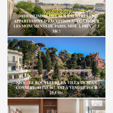
DROUOT.IMMO MET AUX ENCHÈRES UN
APPARTEMENT D’EXCEPTION AVEC VUE SUR
LES MONUMENTS DE PARIS, MISE À PRIX : 7,5
M€ !
NICE : LE ROC FLEURI, LA VILLA DE SEAN
CONNERY, ALIAS 007, EST À VENDRE POUR
23,5 M €