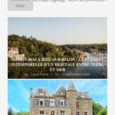
infos
MAISON ROZ À RIEC-SUR-BÉLON : L’ÉLÉGANCE
INTEMPORELLE D’UN HÉRITAGE ENTRE TERRE
ET MER
By:
Laure Pierre
On:
11 septembre 2025