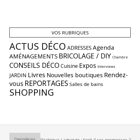
VOS RUBRIQUES
ACTUS DÉCO
Agenda
ADRESSES
BRICOLAGE / DIY
AMÉNAGEMENTS
Chambre
CONSEILS DÉCO
Expos
Cuisine
Interviews
Livres
Rendez-
Nouvelles boutiques
JARDIN
REPORTAGES
vous
Salles de bains
SHOPPING
Dernières
 four à pizza électrique Lagrange : tient-il ses promesses ?