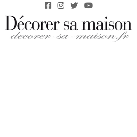
Skip
to
content
DECORER-
SA-
MAISON.FR