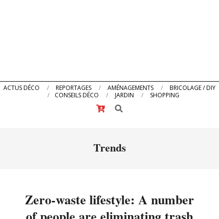
Primary
ACTUS DÉCO
REPORTAGES
AMÉNAGEMENTS
BRICOLAGE / DIY
CONSEILS DÉCO
JARDIN
SHOPPING
Navigation
Search
Menu
Trends
Zero-waste lifestyle: A number
of people are eliminating trash