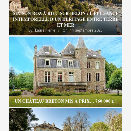
MAISON ROZ À RIEC-SUR-BÉLON : L’ÉLÉGANCE
INTEMPORELLE D’UN HÉRITAGE ENTRE TERRE
ET MER
By:
Laure Pierre
On:
11 septembre 2025
UN CHÂTEAU BRETON MIS À PRIX… 760 000 € !