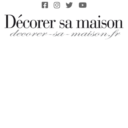
Skip
to
content
DECORER-
SA-
MAISON.FR