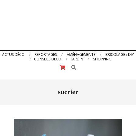
Primary
ACTUS DÉCO
REPORTAGES
AMÉNAGEMENTS
BRICOLAGE / DIY
CONSEILS DÉCO
JARDIN
SHOPPING
Navigation
Search
Menu
sucrier