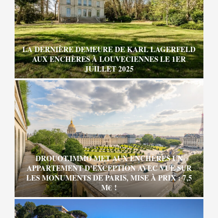
LA DERNIÈRE DEMEURE DE KARL LAGERFELD
AUX ENCHÈRES À LOUVECIENNES LE 1ER
JUILLET 2025
DROUOT.IMMO MET AUX ENCHÈRES UN
APPARTEMENT D’EXCEPTION AVEC VUE SUR
LES MONUMENTS DE PARIS, MISE À PRIX : 7,5
M€ !