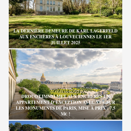
LA DERNIÈRE DEMEURE DE KARL LAGERFELD
AUX ENCHÈRES À LOUVECIENNES LE 1ER
JUILLET 2025
DROUOT.IMMO MET AUX ENCHÈRES UN
APPARTEMENT D’EXCEPTION AVEC VUE SUR
LES MONUMENTS DE PARIS, MISE À PRIX : 7,5
M€ !