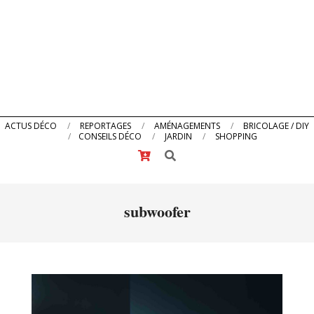
Primary
ACTUS DÉCO
REPORTAGES
AMÉNAGEMENTS
BRICOLAGE / DIY
CONSEILS DÉCO
JARDIN
SHOPPING
Navigation
Search
Menu
subwoofer