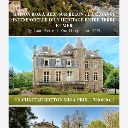
MAISON ROZ À RIEC-SUR-BÉLON : L’ÉLÉGANCE
INTEMPORELLE D’UN HÉRITAGE ENTRE TERRE
ET MER
By:
Laure Pierre
On:
11 septembre 2025
UN CHÂTEAU BRETON MIS À PRIX… 760 000 € !