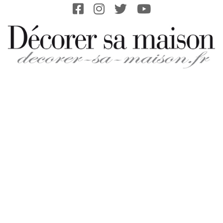
Skip
to
content
DECORER-
SA-
MAISON.FR