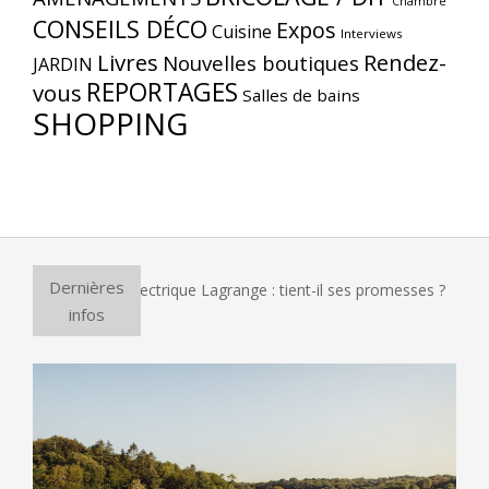
Chambre
CONSEILS DÉCO
Expos
Cuisine
Interviews
Livres
Rendez-
Nouvelles boutiques
JARDIN
REPORTAGES
vous
Salles de bains
SHOPPING
Dernières
our à pizza électrique Lagrange : tient-il ses promesses ?
E
infos