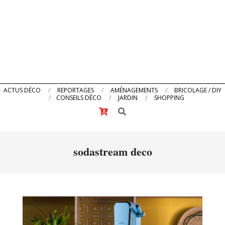
Primary
ACTUS DÉCO
REPORTAGES
AMÉNAGEMENTS
BRICOLAGE / DIY
CONSEILS DÉCO
JARDIN
SHOPPING
Navigation
Search
Menu
sodastream deco