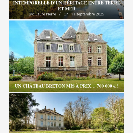
INTEMPORELLE D’UN HÉRITAGE ENTRE TERRE
ET MER
By:
Laure Pierre
On:
11 septembre 2025
UN CHÂTEAU BRETON MIS À PRIX… 760 000 € !