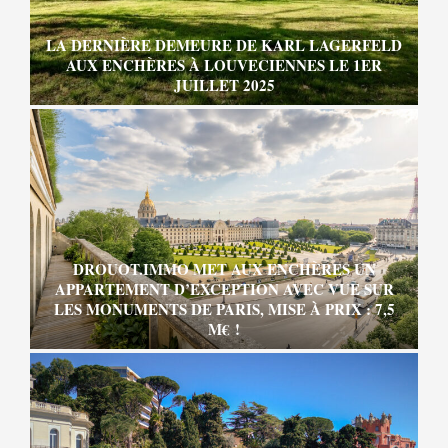
LA DERNIÈRE DEMEURE DE KARL LAGERFELD
AUX ENCHÈRES À LOUVECIENNES LE 1ER
JUILLET 2025
DROUOT.IMMO MET AUX ENCHÈRES UN
APPARTEMENT D’EXCEPTION AVEC VUE SUR
LES MONUMENTS DE PARIS, MISE À PRIX : 7,5
M€ !