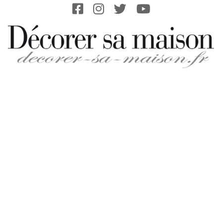
Skip
to
content
DECORER-
SA-
MAISON.FR