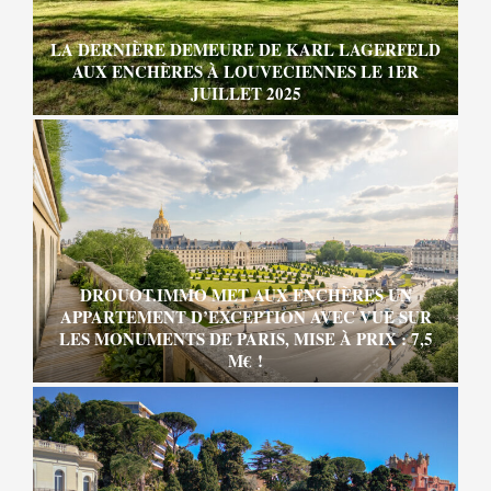
LA DERNIÈRE DEMEURE DE KARL LAGERFELD
AUX ENCHÈRES À LOUVECIENNES LE 1ER
JUILLET 2025
DROUOT.IMMO MET AUX ENCHÈRES UN
APPARTEMENT D’EXCEPTION AVEC VUE SUR
LES MONUMENTS DE PARIS, MISE À PRIX : 7,5
M€ !