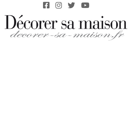
Skip
to
content
DECORER-
SA-
MAISON.FR