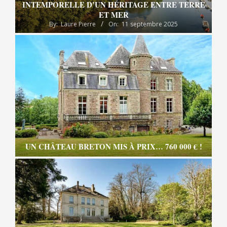
INTEMPORELLE D’UN HÉRITAGE ENTRE TERRE
ET MER
By:
Laure Pierre
On:
11 septembre 2025
UN CHÂTEAU BRETON MIS À PRIX… 760 000 € !