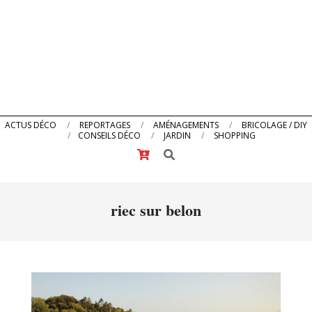
Primary
ACTUS DÉCO
REPORTAGES
AMÉNAGEMENTS
BRICOLAGE / DIY
CONSEILS DÉCO
JARDIN
SHOPPING
Navigation
Search
Menu
riec sur belon