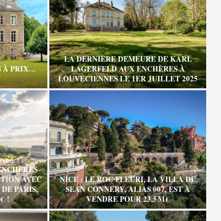
LA DERNIÈRE DEMEURE DE KARL
 À PRIX…
LAGERFELD AUX ENCHÈRES À
LOUVECIENNES LE 1ER JUILLET 2025
ENCHÈRES
TION AVEC
NICE : LE ROC FLEURI, LA VILLA DE
DE PARIS,
SEAN CONNERY, ALIAS 007, EST À
€ !
VENDRE POUR 23,5 M €