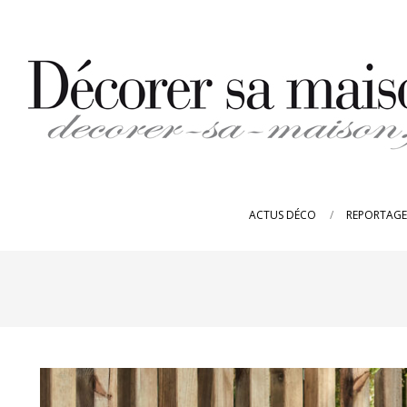
Skip
to
content
DECORER-
SA-
ACTUS DÉCO
REPORTAGE
MAISON.FR