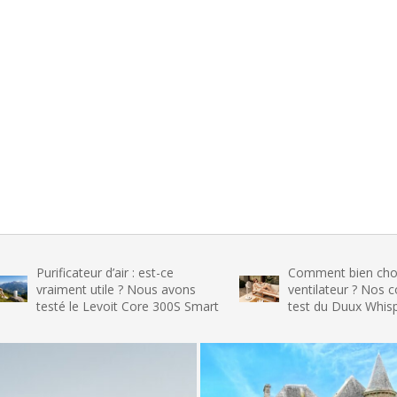
icateur d’air : est-ce
Comment bien choisir son
ent utile ? Nous avons
ventilateur ? Nos conseils et le
 le Levoit Core 300S Smart
test du Duux Whisper Flex 2