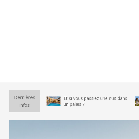
Purif
Dernières
Et si vous passiez une nuit dans
vraim
un palais ?
infos
testé