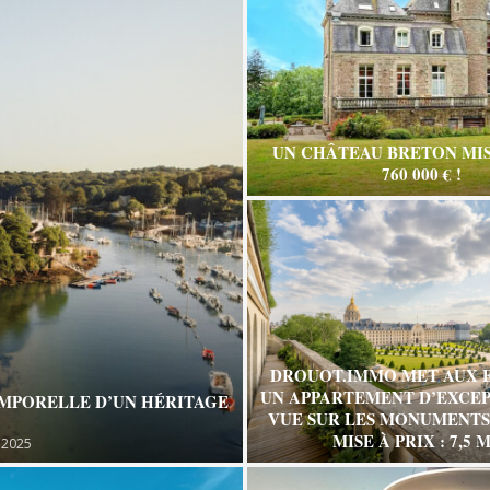
UN CHÂTEAU BRETON MIS
760 000 € !
DROUOT.IMMO MET AUX 
UN APPARTEMENT D’EXCEP
EMPORELLE D’UN HÉRITAGE
VUE SUR LES MONUMENTS 
MISE À PRIX : 7,5 M
 2025