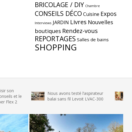
BRICOLAGE / DIY
Chambre
CONSEILS DÉCO
Expos
Cuisine
Livres
Nouvelles
JARDIN
Interviews
Rendez-vous
boutiques
REPORTAGES
Salles de bains
SHOPPING
Nous avons testé l’aspirateur
Nous avons 
balai sans fil Levoit LVAC-300
glace SENYA