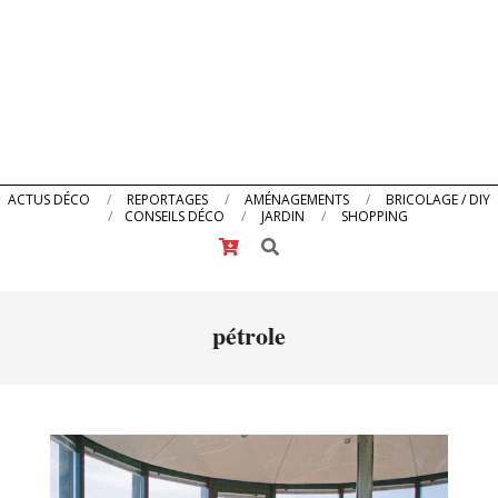
Primary
ACTUS DÉCO
REPORTAGES
AMÉNAGEMENTS
BRICOLAGE / DIY
CONSEILS DÉCO
JARDIN
SHOPPING
Navigation
Search
Menu
pétrole