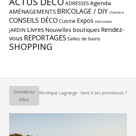
ACTUS DÉCO
Agenda
ADRESSES
BRICOLAGE / DIY
AMÉNAGEMENTS
Chambre
CONSEILS DÉCO
Expos
Cuisine
Interviews
Livres
Rendez-
Nouvelles boutiques
JARDIN
REPORTAGES
vous
Salles de bains
SHOPPING
Dernières
four à pizza électrique Lagrange : tient-il ses promesses ?
infos