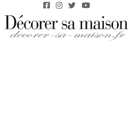
Skip
to
content
DECORER-
SA-
MAISON.FR