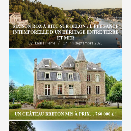
MAISON ROZ À RIEC-SUR-BÉLON : L’ÉLÉGANCE
INTEMPORELLE D’UN HÉRITAGE ENTRE TERRE
ET MER
By:
Laure Pierre
On:
11 septembre 2025
UN CHÂTEAU BRETON MIS À PRIX… 760 000 € !