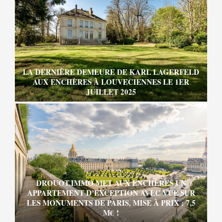
LA DERNIÈRE DEMEURE DE KARL LAGERFELD
AUX ENCHÈRES À LOUVECIENNES LE 1ER
JUILLET 2025
DROUOT.IMMO MET AUX ENCHÈRES UN
APPARTEMENT D’EXCEPTION AVEC VUE SUR
LES MONUMENTS DE PARIS, MISE À PRIX : 7,5
M€ !